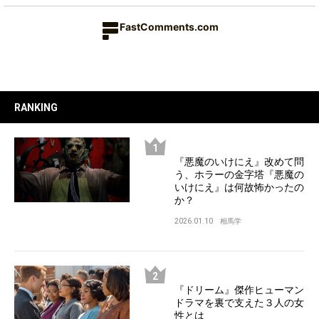
FastComments.com
RANKING
『悪魔のいけにえ』改めて問
う、ホラーの金字塔『悪魔の
いけにえ』は何故怖かったの
か？
2026.01.10
相馬学
『ドリーム』傑作ヒューマン
ドラマを裏で支えた３人の女
性とは