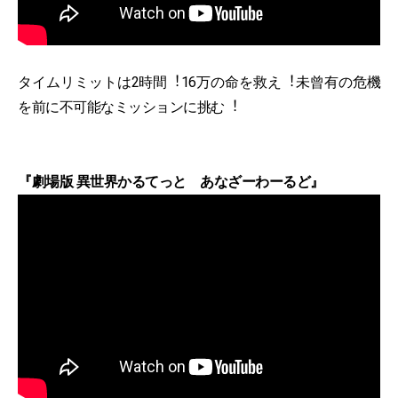
タイムリミットは2時間︕16万の命を救え︕未曾有の危機
を前に不可能なミッションに挑む︕
『劇場版 異世界かるてっと あなざーわーるど』