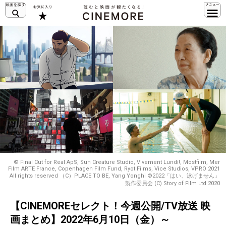
© Final Cut for Real ApS, Sun Creature Studio, Vivement Lundi!, Mostfilm, Mer
Film ARTE France, Copenhagen Film Fund, Ryot Films, Vice Studios, VPRO 2021
All rights reserved （C）PLACE TO BE, Yang Yonghi ©2022「はい、泳げません」
製作委員会 (C) Story of Film Ltd 2020
【CINEMOREセレクト！今週公開/TV放送 映
画まとめ】2022年6月10日（金）～