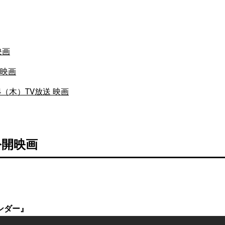
映画
開映画
14（木）TV放送 映画
公開映画
ンダー』