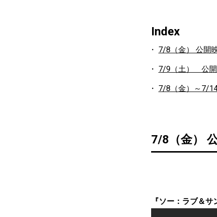
Index
7/8（金） 公開
7/9（土） 公
7/8（金）～7/
7/8（金） 
『ソー：ラブ＆サ