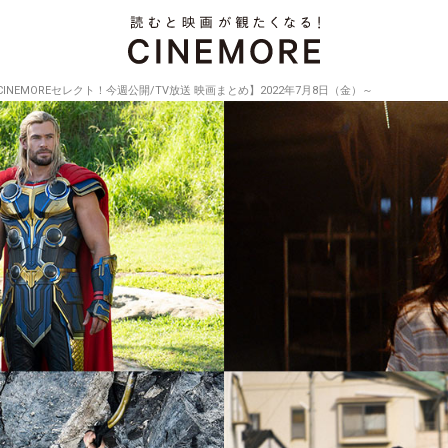
CINEMOREセレクト！今週公開/TV放送 映画まとめ】2022年7月8日（金）～