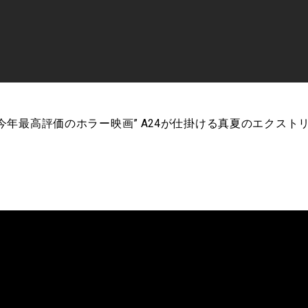
 “今年最高評価のホラー映画” A24が仕掛ける真夏のエクス