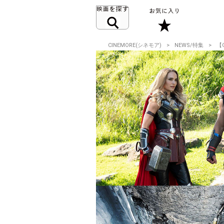
CINEMORE(シネモア)
NEWS/特集
【