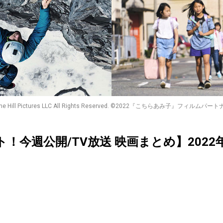
r The Hill Pictures LLC All Rights Reserved. ©2022『こちらあみ子』フィルムパートナーズ
クト！今週公開/TV放送 映画まとめ】202