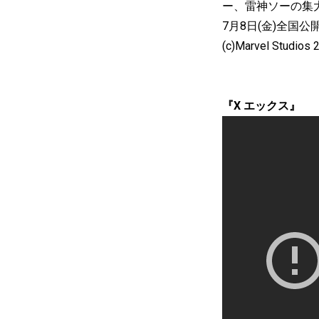
ー、雷神ソーの集
7月8日(金)全国
(c)Marvel Studio
『X エックス』