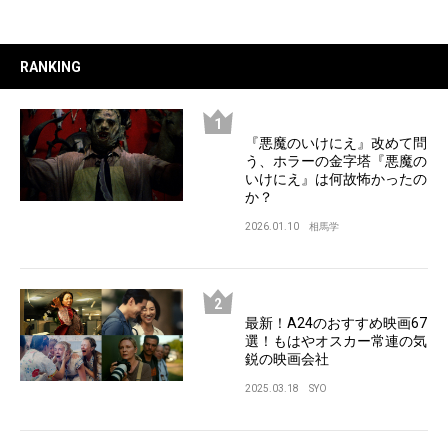
RANKING
『悪魔のいけにえ』改めて問
う、ホラーの金字塔『悪魔の
いけにえ』は何故怖かったの
か？
2026.01.10
相馬学
最新！A24のおすすめ映画67
選！もはやオスカー常連の気
鋭の映画会社
2025.03.18
SYO