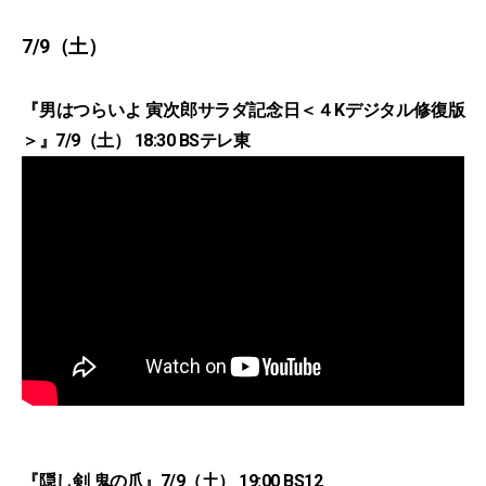
7/9（土）
『男はつらいよ 寅次郎サラダ記念日＜４Kデジタル修復版
＞』7/9（土） 18:30 BSテレ東
『隠し剣 鬼の爪』7/9（土） 19:00 BS12