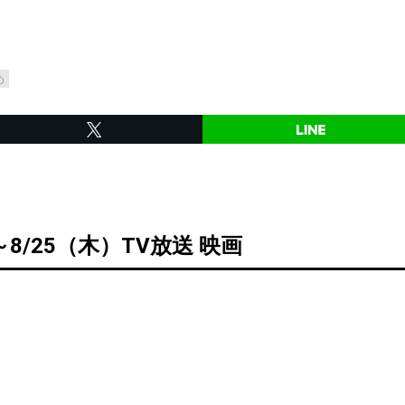
め
～8/25（木）TV放送 映画