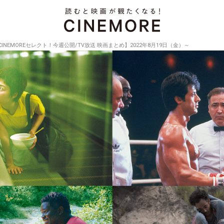
CINEMOREセレクト！今週公開/TV放送 映画まとめ】2022年8月19日（金）～