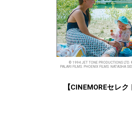
© 1994 JET TONE PRODUCTIONS LTD. © 
PALARI FILMS. PHOENIX FILMS. NATASHA 
【CINEMOREセレ