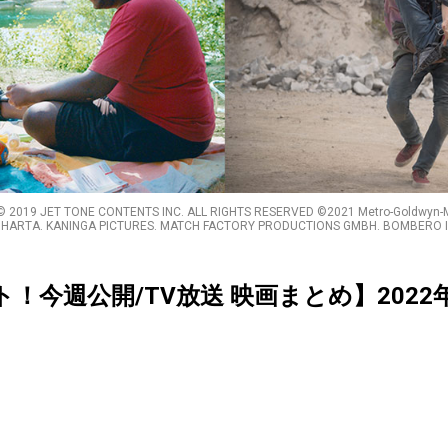
2019 JET TONE CONTENTS INC. ALL RIGHTS RESERVED ©︎2021 Metro-Goldwyn-Maye
SIDHARTA. KANINGA PICTURES. MATCH FACTORY PRODUCTIONS GMBH. BOMBERO 
クト！今週公開/TV放送 映画まとめ】2022