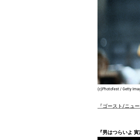
(c)Photofest / Getty Im
『ゴースト/ニュ
『男はつらいよ 寅次