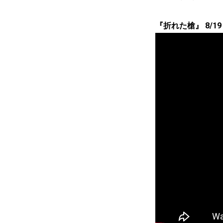
『折れた槍』 8/19