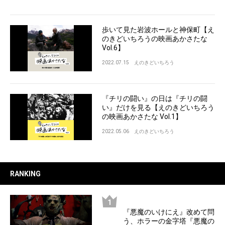
歩いて見た岩波ホールと神保町【え
のきどいちろうの映画あかさたな
Vol.6】
2022.07.15
えのきどいちろう
『チリの闘い』の日は『チリの闘
い』だけを見る【えのきどいちろう
の映画あかさたな Vol.1】
2022.05.06
えのきどいちろう
RANKING
『悪魔のいけにえ』改めて問
う、ホラーの金字塔『悪魔の