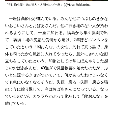
『見世物小屋～旅の芸人・人間ポンプ一座』 (c)Visual Folklore Inc.
一座は高齢化が進んでいる。みんな他につぶしのきかな
いおじいさんとおばあさんだ。他に行き場のない人が拾わ
れるようにして、一座に加わる。福島から集団就職で出
て、紡績工場の劣悪な労働から逃げ、2年ほどルンペンを
していたという「蛸おんな」の女性。汚れて真っ黒で、身
体も匂ったから風呂に入れてやったら、意外にきれいな顔
立ちをしていたという。印象としては常にぼんやりした感
じのおばあさんだ。40過ぎで見世物芸を始めたのだが、ぷ
いと失踪するクセがついていて、何があったわけじゃなく
ても急にいなくなるそうだ。失踪→戻る→失踪→戻るを猫
のように繰り返して、今はおばあさんになっている。なっ
ているのだが、カツラをかぶって化粧して「蛸おんな」を
続けている。