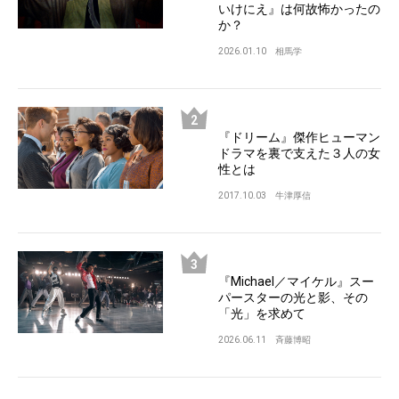
いけにえ』は何故怖かったの
か？
2026.01.10
相馬学
『ドリーム』傑作ヒューマン
ドラマを裏で支えた３人の女
性とは
2017.10.03
牛津厚信
『Michael／マイケル』スー
パースターの光と影、その
「光」を求めて
2026.06.11
斉藤博昭