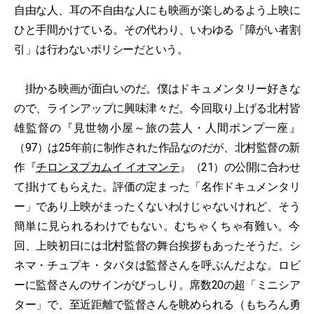
自由な人、耳の不自由な人にも映画が楽しめるよう上映に
ひと手間かけている。その代わり、いわゆる「障がい者割
引」は行わないポリシーだという。
掛かる映画が面白いのだ。僕はドキュメンタリー好きな
ので、ラインアップに興味津々だ。今回取り上げる北村皆
雄監督の『見世物小屋～旅の芸人・人間ポンプ一座』
（97）は25年前に制作された作品なのだが、北村監督の新
作『
チロンヌプカムイ イオマンテ
』（21）の公開に合わせ
て掛けてもらえた。評価の定まった「名作ドキュメンタリ
ー」であり上映がまったくないわけじゃないけれど、そう
簡単に見られるわけでもない。むちゃくちゃ有難い。今
回、上映初日には北村監督の舞台挨拶もあったそうだ。シ
ネマ・チュプキ・タバタは監督さんを呼ぶんだよな。ロビ
ーに監督さんのサインがびっしり。席数20の超「ミニシア
ター」で、至近距離で監督さんを眺められる（もちろん勇