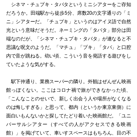
シネマ・チュプキ・タバタというミニシアターをご存知
だろうか。田端駅から徒歩5分、席数20の文字通りの「ミ
ニ」シアターだ。「チュプキ」というのはアイヌ語で自然
光という意味だそうだ。ネーミングの「タバタ」部分は田
端なのだが、「シネマ・チュプキ・タバタ」が連なると不
思議な呪文のようだ。「マチュ」「プキ」「タバ」と口腔
内で音が跳ねる。幼い頃、こういう音を発語する遊びをし
ていたような気がする。
駅下仲通り、業務スーパーの隣り。外観はぜんぜん映画
館っぽくない。ここはコロナ禍で旅ができなかった頃、
「こんなことのせいで、新しく出会う人や場所がなくなる
のは悔しすぎる」と思って、都内（というか東京東側）に
面白いもんないかと探してたどり着いた映画館だ。「ユニ
バーサルシアター（すべての人がアクセスできる映画
館）」を掲げていて、車いすスペースはもちろん、目の不