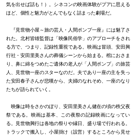
気を出せば話も！）。シネコンの映画体験がプアに思える
ほど、個性と魅力がとんでもなく詰まった劇場だ。
『見世物小屋～旅の芸人・人間ポンプ一座』には魅了さ
れた。北村皆雄監督は「映像民俗学」のアプローチをされ
る方で、つまり、記録性重視である。映画は冒頭、安田興
行社・安田里美さんの葬儀シーンから始まる。棺におさま
り、鼻に綿をつめたご遺体の老人が「人間ポンプ」の旅芸
人、見世物一座のスターなのだ。夫であり一座の主を失っ
た安田春子さんが悲嘆から、夫婦のなれそめ、一座のなり
たちが語られていく。
映像は時をさかのぼり、安田里美さん健在の頃の秩父夜
祭である。映画は基本、この夜祭の記録映画になってい
る。見世物興行は各地の祭りや縁日、盛り場で行われる。
トラックで搬入し、小屋掛け（設営）するところから見せ