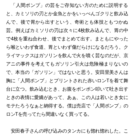
「人間ポンプ」の芸をご存知ない方のために説明する
と、カミソリの刃とか金魚とかをいっぺんゴクリと飲み込
んで、後で胃から出すという、奇術とも体技ともつかぬ
芸。例えばカミソリの刃は次々に4枚飲み込んで、胃の中
で4枚を重ね合わせ、後でまとめて出す。まともにやった
ら喉といわず食道、胃といわず傷だらけになるだろう。ク
ライマックスはガソリンを飲んで火を噴く芸なのだが、京
アニの事件を考えてもガソリン引火は危険極まりないの
で、本当の「ガソリン」ではないと思う。安田里美さんは
胸に「人間ポンプ」とプリントされた赤いロンTを着て舞
台に立つ。飲み込むとき、お腹をポンポン叩いて吐き出す
ときの表情に愛嬌があって、あぁ、この人は若いとき女に
モテたろうなぁと納得する。僕は売店で「人間ポンプ」の
ロンTを売ってたら間違いなく買ってる。
安田春子さんの呼び込みのタンカにも惚れ惚れした。こ