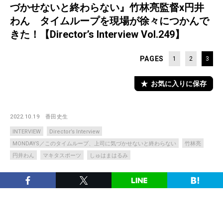
づかせないと終わらない』竹林亮監督x円井
わん タイムループを現場が徐々につかんで
きた！【Director’s Interview Vol.249】
PAGES
1
2
3
お気に入りに保存
2022.10.19
香田史生
INTERVIEW
Director’s Interview
MONDAYS／このタイムループ、上司に気づかせないと終わらない
竹林亮
円井わん
マキタスポーツ
しゅはまはるみ