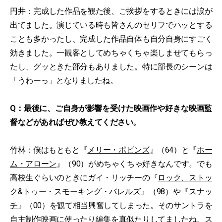
円井：完成した作品を観た後、ご挨拶をするときには涙が
出てました。演じている時も皆さんのセリフでハッとする
ことも多かったし、完成した作品自体も自分自身にすごく
効きました。一観客としてめちゃくちゃ楽しませてもらっ
たし、グッときた部分もありました。特に部長のシーンは
「うわーっ」となりましたね。
Q：最後に、ご自身が影響を受けた映画作や好きな映画監
督などがあればぜひ教えてください。
竹林：僕はもともと『
メリー・ポピンズ
』（64）と『
ホー
ム・アローン
』（90）がめちゃくちゃ好きなんです。でも
高校生ぐらいのときにガイ・リッチーの『
ロック、ストッ
ク&トゥー・スモーキング・バレルズ
』（98）や『
スナッ
チ
』（00）を観て相当興奮してしまった。そのサントラを
自主制作映画に使ったり編集を真似たりしてましたね。ス