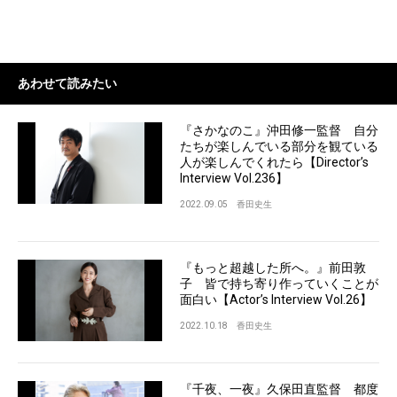
あわせて読みたい
『さかなのこ』沖田修一監督 自分
たちが楽しんでいる部分を観ている
人が楽しんでくれたら【Director’s
Interview Vol.236】
2022.09.05
香田史生
『もっと超越した所へ。』前田敦
子 皆で持ち寄り作っていくことが
面白い【Actor’s Interview Vol.26】
2022.10.18
香田史生
『千夜、一夜』久保田直監督 都度