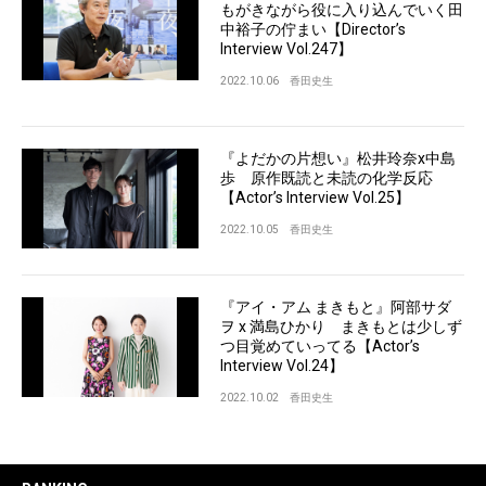
もがきながら役に入り込んでいく田
中裕子の佇まい【Director’s
Interview Vol.247】
2022.10.06
香田史生
『よだかの片想い』松井玲奈x中島
歩 原作既読と未読の化学反応
【Actor’s Interview Vol.25】
2022.10.05
香田史生
『アイ・アム まきもと』阿部サダ
ヲ x 満島ひかり まきもとは少しず
つ目覚めていってる【Actor’s
Interview Vol.24】
2022.10.02
香田史生