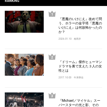
RANKING
『悪魔のいけにえ』改めて問
う、ホラーの金字塔『悪魔の
いけにえ』は何故怖かったの
か？
2026.01.10
相馬学
『ドリーム』傑作ヒューマン
ドラマを裏で支えた３人の女
性とは
2017.10.03
牛津厚信
『Michael／マイケル』スー
パースターの光と影、その