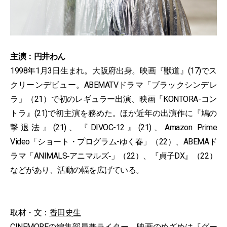
主演：円井わん
1998年1月3日生まれ。大阪府出身。映画『獣道』(17)でス
クリーンデビュー。ABEMATVドラマ「ブラックシンデレ
ラ」（21）で初のレギュラー出演、映画『KONTORA-コン
トラ』(21)で初主演を務めた。ほか近年の出演作に『鳩の
撃退法』(21)、『DIVOC-12』(21)、Amazon Prime
Video「ショート・プログラム-ゆく春」（22）、ABEMAド
ラマ「ANIMALS‐アニマルズ‐」（22）、『貞子DX』（22）
などがあり、活動の幅を広げている。
取材・文：
香田史生
CINEMOREの編集部員兼ライター。映画のめざめは『グー