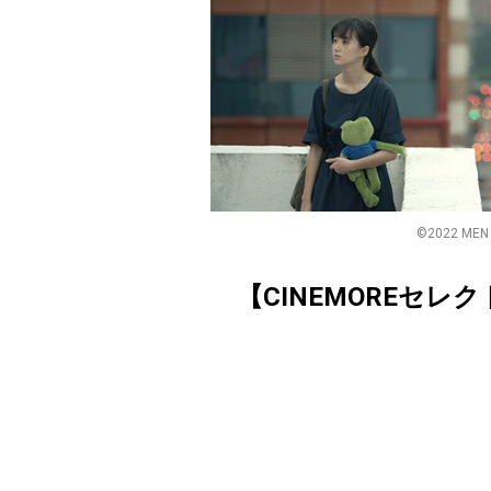
©️2022 MEN
【CINEMOREセレ