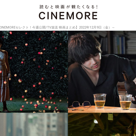
CINEMOREセレクト！今週公開/TV放送 映画まとめ】2022年12月9日（金）～