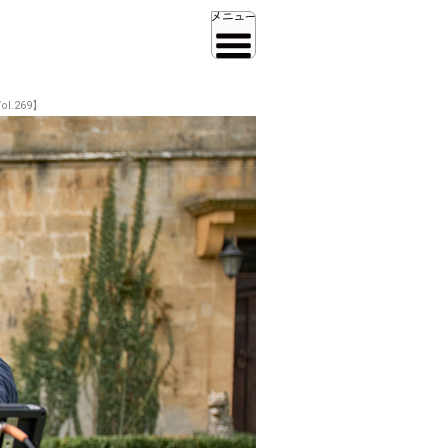
.269】