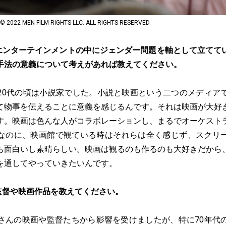
 MEN FILM RIGHTS LLC. ALL RIGHTS RESERVED.
エンターテインメントの中にジェンダー問題を軸として立てて
手法の意義について考えがあれば教えてください。
20代の頃は小説家でした。小説と映画という二つのメディア
て物事を伝えることに意義を感じるんです。それは映画が大好
す。映画は色んな人がコラボレーションし、まるでオーケスト
なのに、映画館で観ている時はそれらは全く感じず、スクリ
も面白いし素晴らしい。映画は観るのも作るのも大好きだから
を通してやっていきたいんです。
監督や映画作品を教えてください。
さんの映画や監督たちから影響を受けましたが、特に70年代