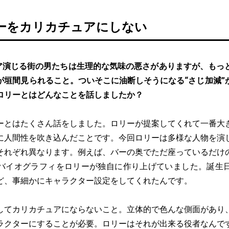
ーをカリカチュアにしない
ア演じる街の男たちは生理的な気味の悪さがありますが、もっ
が垣間見られること。ついそこに油断しそうになる“さじ加減”
ロリーとはどんなことを話しましたか？
ーとはたくさん話をしました。ロリーが提案してくれて一番大
に人間性を吹き込んだことです。今回ロリーは多様な人物を演
それぞれ異なります。例えば、バーの奥でただ座っているだけ
バイオグラフィをロリーが独自に作り上げていました。誕生
ど、事細かにキャラクター設定をしてくれたんです。
してカリカチュアにならないこと。立体的で色んな側面があり
ラクターにすることが必要。ロリーはそれが出来る役者なんで