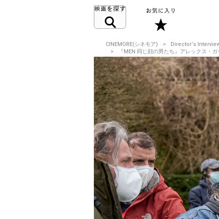
CINEMORE(シネモア)
Director‘s Intervie
『MEN 同じ顔の男たち』アレックス・ガーラン