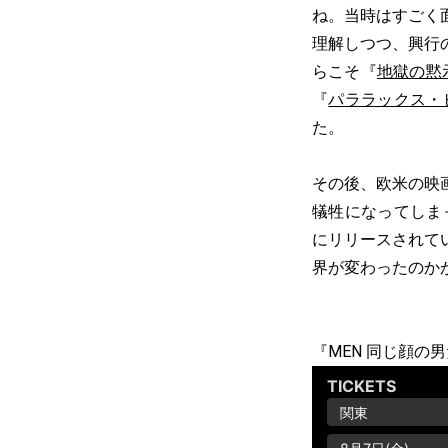
ね。当時はすごく
理解しつつ、興行
らこそ『
地獄の黙
『
パララックス・
た。
その後、欧米の映
犠牲になってしま
にリリースされて
界が変わったのか
『MEN 同じ顔の