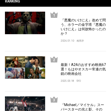
RANKING
『悪魔のいけにえ』改めて問
う、ホラーの金字塔『悪魔の
いけにえ』は何故怖かったの
か？
2026.01.10
相馬学
最新！A24のおすすめ映画67
選！もはやオスカー常連の気
鋭の映画会社
2025.03.18
SYO
『Michael／マイケル』スー
パースターの光と影、その