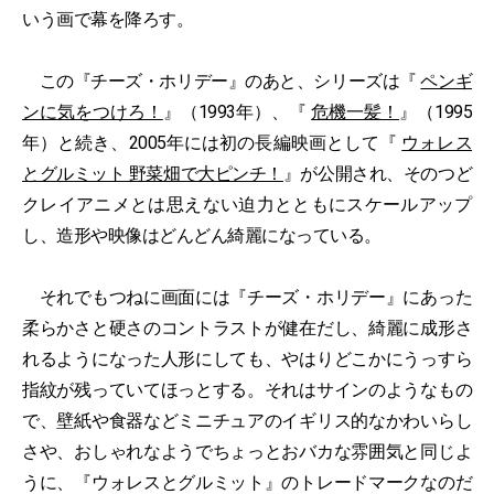
いう画で幕を降ろす。
この『チーズ・ホリデー』のあと、シリーズは『
ペンギ
ンに気をつけろ！
』（1993年）、『
危機一髪！
』（1995
年）と続き、2005年には初の長編映画として『
ウォレス
とグルミット 野菜畑で大ピンチ！
』が公開され、そのつど
クレイアニメとは思えない迫力とともにスケールアップ
し、造形や映像はどんどん綺麗になっている。
それでもつねに画面には『チーズ・ホリデー』にあった
柔らかさと硬さのコントラストが健在だし、綺麗に成形さ
れるようになった人形にしても、やはりどこかにうっすら
指紋が残っていてほっとする。それはサインのようなもの
で、壁紙や食器などミニチュアのイギリス的なかわいらし
さや、おしゃれなようでちょっとおバカな雰囲気と同じよ
うに、『ウォレスとグルミット』のトレードマークなのだ