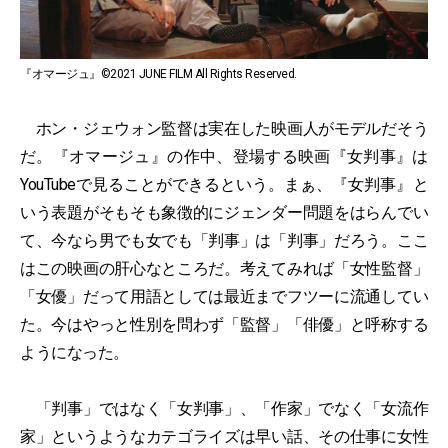
『オマージュ』©2021 JUNE FILM All Rights Reserved.
ホン・ジェウォン監督は実在した映画人がモデルだそう
だ。『オマージュ』の作中、登場する映画『女判事』は
YouTubeで見ることができるという。まぁ、『女判事』と
いう表題がそもそも象徴的にジェンダー問題をはらんでい
て、今なら男でも女でも「判事」は「判事」だろう。ここ
はこの映画の肝心なところだ。考えてみれば「女性監督」
「女優」だって用語としては最近までフツーに流通してい
た。今はやっと性別を問わず「監督」「俳優」と呼称する
ようになった。
「判事」ではなく「女判事」、「作家」でなく「女流作
家」というようなカテゴライズは早い話、その仕事に女性