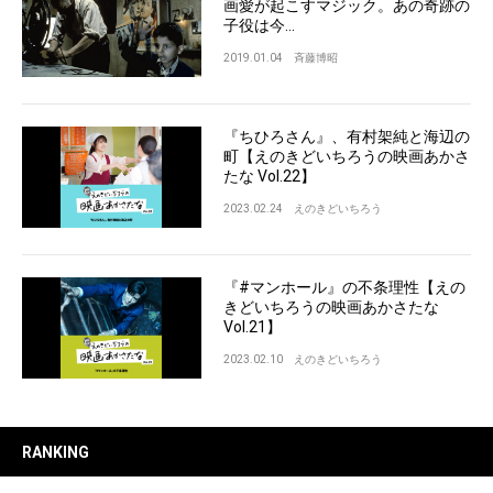
画愛が起こすマジック。あの奇跡の
子役は今…
2019.01.04
斉藤博昭
『ちひろさん』、有村架純と海辺の
町【えのきどいちろうの映画あかさ
たな Vol.22】
2023.02.24
えのきどいちろう
『#マンホール』の不条理性【えの
きどいちろうの映画あかさたな
Vol.21】
2023.02.10
えのきどいちろう
RANKING