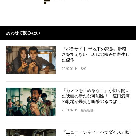
あわせて読みたい
『パラサイト 半地下の家族』滑稽
さを笑えない―現代の格差に寄生し
た傑作
2020.01.14
SYO
『カメラを止めるな！』が切り開い
た映画の新たな可能性！ 連日満席
の劇場が爆笑と喝采のるつぼ！
2018.07.11
稲垣哲也
『ニュー・シネマ・パラダイス』映