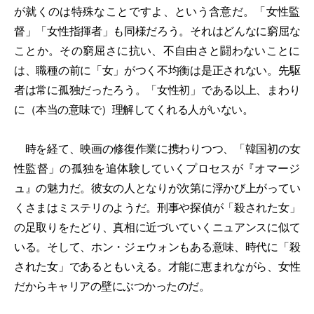
が就くのは特殊なことですよ、という含意だ。「女性監
督」「女性指揮者」も同様だろう。それはどんなに窮屈な
ことか。その窮屈さに抗い、不自由さと闘わないことに
は、職種の前に「女」がつく不均衡は是正されない。先駆
者は常に孤独だったろう。「女性初」である以上、まわり
に（本当の意味で）理解してくれる人がいない。
時を経て、映画の修復作業に携わりつつ、「韓国初の女
性監督」の孤独を追体験していくプロセスが『オマージ
ュ』の魅力だ。彼女の人となりが次第に浮かび上がってい
くさまはミステリのようだ。刑事や探偵が「殺された女」
の足取りをたどり、真相に近づいていくニュアンスに似て
いる。そして、ホン・ジェウォンもある意味、時代に「殺
された女」であるともいえる。才能に恵まれながら、女性
だからキャリアの壁にぶつかったのだ。