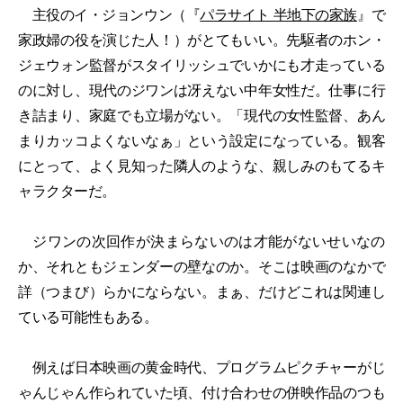
主役のイ・ジョンウン（『
パラサイト 半地下の家族
』で
家政婦の役を演じた人！）がとてもいい。先駆者のホン・
ジェウォン監督がスタイリッシュでいかにも才走っている
のに対し、現代のジワンは冴えない中年女性だ。仕事に行
き詰まり、家庭でも立場がない。「現代の女性監督、あん
まりカッコよくないなぁ」という設定になっている。観客
にとって、よく見知った隣人のような、親しみのもてるキ
ャラクターだ。
ジワンの次回作が決まらないのは才能がないせいなの
か、それともジェンダーの壁なのか。そこは映画のなかで
詳（つまび）らかにならない。まぁ、だけどこれは関連し
ている可能性もある。
例えば日本映画の黄金時代、プログラムピクチャーがじ
ゃんじゃん作られていた頃、付け合わせの併映作品のつも