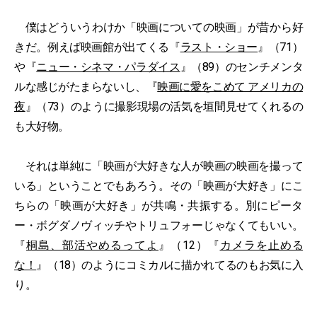
僕はどういうわけか「映画についての映画」が昔から好
きだ。例えば映画館が出てくる『
ラスト・ショー
』（71）
や『
ニュー・シネマ・パラダイス
』（89）のセンチメンタ
ルな感じがたまらないし、『
映画に愛をこめて アメリカの
夜
』（73）のように撮影現場の活気を垣間見せてくれるの
も大好物。
それは単純に「映画が大好きな人が映画の映画を撮って
いる」ということでもあろう。その「映画が大好き」にこ
ちらの「映画が大好き」が共鳴・共振する。別にピータ
ー・ボグダノヴィッチやトリュフォーじゃなくてもいい。
『
桐島、部活やめるってよ
』（12）『
カメラを止める
な！
』（18）のようにコミカルに描かれてるのもお気に入
り。