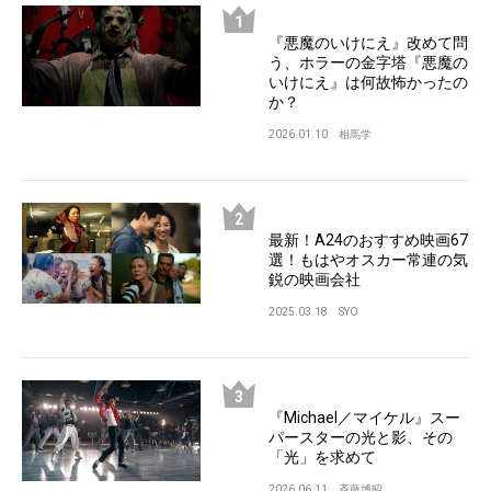
『悪魔のいけにえ』改めて問
う、ホラーの金字塔『悪魔の
いけにえ』は何故怖かったの
か？
2026.01.10
相馬学
最新！A24のおすすめ映画67
選！もはやオスカー常連の気
鋭の映画会社
2025.03.18
SYO
『Michael／マイケル』スー
パースターの光と影、その
「光」を求めて
2026.06.11
斉藤博昭