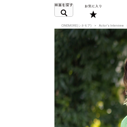
CINEMORE(シネモア)
Actor‘s Interview