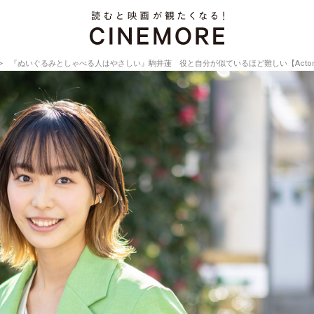
『ぬいぐるみとしゃべる人はやさしい』駒井蓮 役と自分が似ているほど難しい【Actor’s Inte