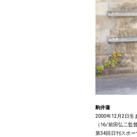
駒井蓮
2000年12月2
（16/前田弘二
第34回日刊スポ