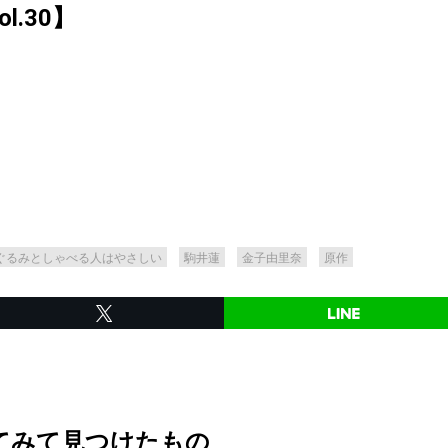
Vol.30】
ぐるみとしゃべる人はやさしい
駒井蓮
金子由里奈
原作
てみて見つけたもの