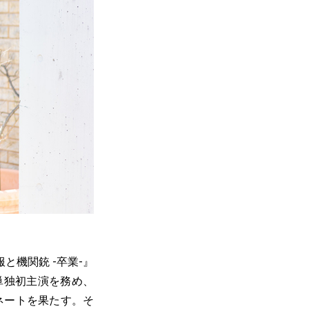
と機関銃 -卒業-』
単独初主演を務め、
ネートを果たす。そ