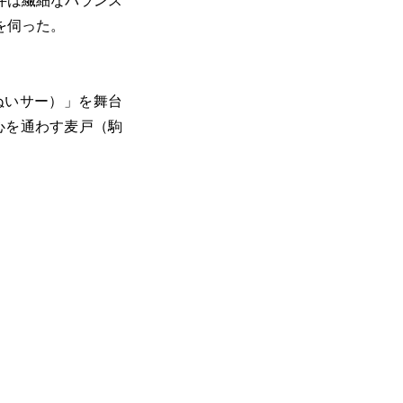
井は繊細なバランス
を伺った。
ぬいサー）」を舞台
心を通わす麦戸（駒