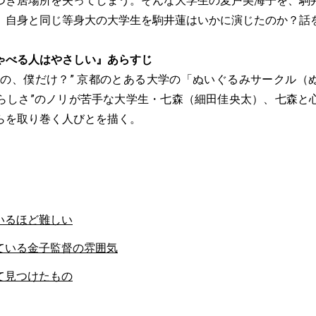
つき居場所を失ってしまう。そんな大学生の麦戸美海子を、駒
。自身と同じ等身大の大学生を駒井蓮はいかに演じたのか？話
ゃべる人はやさしい』あらすじ
いの、僕だけ？” 京都のとある大学の「ぬいぐるみサークル（
“女らしさ”のノリが苦手な大学生・七森（細田佳央太）、七森と
らを取り巻く人びとを描く。
いるほど難しい
ている金子監督の雰囲気
て見つけたもの