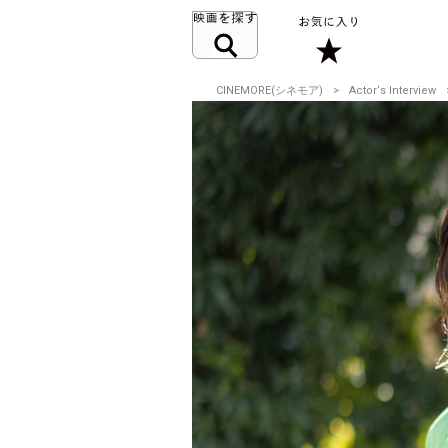
CINEMORE(シネモア)
Actor‘s Interview