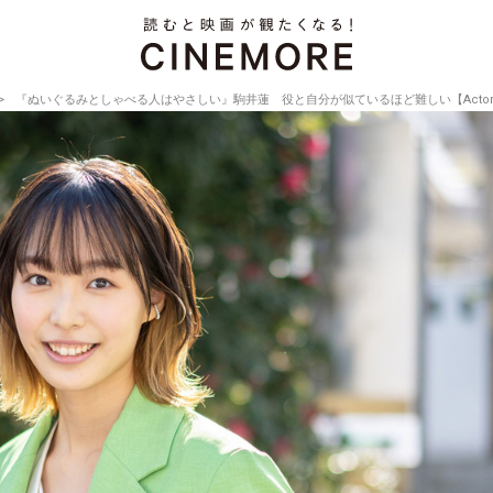
『ぬいぐるみとしゃべる人はやさしい』駒井蓮 役と自分が似ているほど難しい【Actor’s Inte