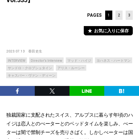
Vol.335】
PAGES
1
2
3
お気に入りに保存
2023.07.13
香田史生
INTERVIEW
Director’s Interview
マッド・ハイジ
ヨハネス・ハートマン
サンドロ・クロプシュタイン
アリス・ルーシー
キャスパー・ヴァン・ディーン
独裁国家に支配されたスイス、アルプスに暮らす年頃のハ
イジは恋人とのぺーターとのベッドタイムを楽しみ、ぺー
ターは闇で禁制チーズを売りさばく。しかしぺーターは国