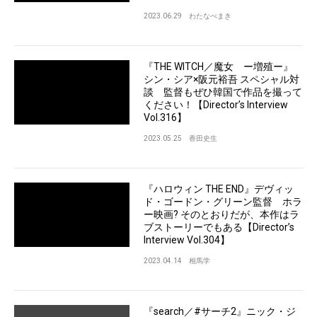
2023.06.29
わたなべまき
『THE WITCH／魔女 ー増殖ー』
シン・シア×阪元裕吾 スペシャル対
談 監督もぜひ韓国で作品を撮って
ください！【Director’s Interview
Vol.316】
2023.05.25
香田史生
『ハロウィン THE END』デヴィッ
ド・ゴードン・グリーン監督 ホラ
ー映画? そのとおりだが、本作はラ
ブストーリーでもある【Director’s
Interview Vol.304】
2023.04.14
相馬学
『search／#サーチ2』ニック・ジ