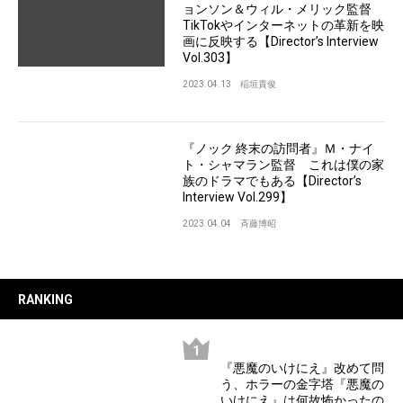
ョンソン＆ウィル・メリック監督
TikTokやインターネットの革新を映
画に反映する【Director’s Interview
Vol.303】
2023.04.13
稲垣貴俊
『ノック 終末の訪問者』Ｍ・ナイ
ト・シャマラン監督 これは僕の家
族のドラマでもある【Director’s
Interview Vol.299】
2023.04.04
斉藤博昭
RANKING
『悪魔のいけにえ』改めて問
う、ホラーの金字塔『悪魔の
いけにえ』は何故怖かったの