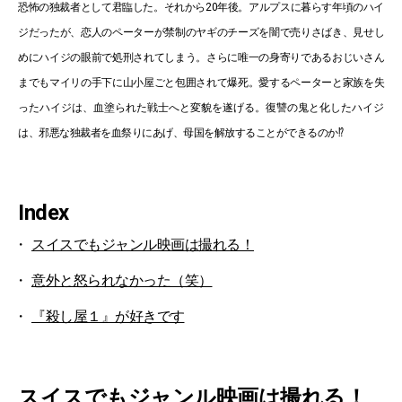
恐怖の独裁者として君臨した。それから20年後。アルプスに暮らす年頃のハイ
ジだったが、恋人のペーターが禁制のヤギのチーズを闇で売りさばき、見せし
めにハイジの眼前で処刑されてしまう。さらに唯一の身寄りであるおじいさん
までもマイリの手下に山小屋ごと包囲されて爆死。愛するペーターと家族を失
ったハイジは、血塗られた戦士へと変貌を遂げる。復讐の鬼と化したハイジ
は、邪悪な独裁者を血祭りにあげ、母国を解放することができるのか⁉
Index
スイスでもジャンル映画は撮れる！
意外と怒られなかった（笑）
『殺し屋１』が好きです
スイスでもジャンル映画は撮れる！