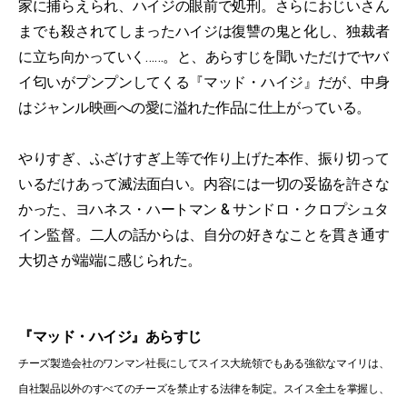
家に捕らえられ、ハイジの眼前で処刑。さらにおじいさん
までも殺されてしまったハイジは復讐の鬼と化し、独裁者
に立ち向かっていく……。と、あらすじを聞いただけでヤバ
イ匂いがプンプンしてくる『マッド・ハイジ』だが、中身
はジャンル映画への愛に溢れた作品に仕上がっている。
やりすぎ、ふざけすぎ上等で作り上げた本作、振り切って
いるだけあって滅法面白い。内容には一切の妥協を許さな
かった、ヨハネス・ハートマン & サンドロ・クロプシュタ
イン監督。二人の話からは、自分の好きなことを貫き通す
大切さが端端に感じられた。
『マッド・ハイジ』あらすじ
チーズ製造会社のワンマン社長にしてスイス大統領でもある強欲なマイリは、
自社製品以外のすべてのチーズを禁止する法律を制定。スイス全土を掌握し、