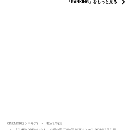
「RANKING」をもっと見る
CINEMORE(シネモア)
NEWS/特集
【CINEMOREセレクト！今週公開/TV放送 映画まとめ】2023年7月21日