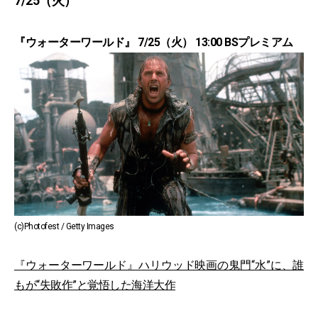
7/25（火）
『ウォーターワールド』 7/25（火） 13:00 BSプレミアム
(c)Photofest / Getty Images
『ウォーターワールド』ハリウッド映画の鬼門“水”に、誰
もが“失敗作”と覚悟した海洋大作