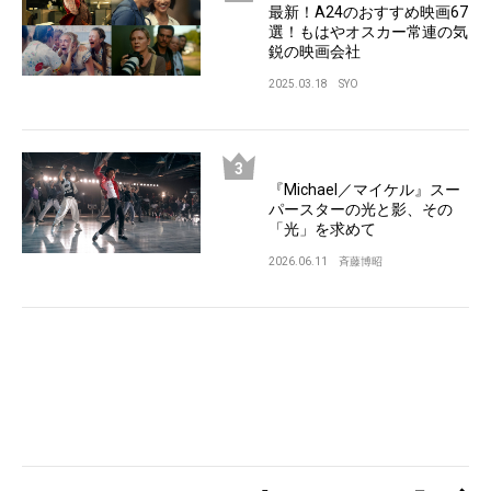
最新！A24のおすすめ映画67
選！もはやオスカー常連の気
鋭の映画会社
2025.03.18
SYO
『Michael／マイケル』スー
パースターの光と影、その
「光」を求めて
2026.06.11
斉藤博昭