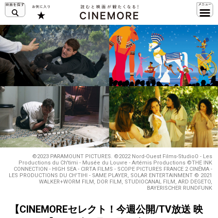
©2023 PARAMOUNT PICTURES. ©2022 Nord-Ouest Films-StudioO - Les
Productions du Ch'timi - Musée du Louvre - Artémis Productions ©THE INK
CONNECTION - HIGH SEA - CIRTA FILMS - SCOPE PICTURES FRANCE 2 CINÉMA -
LES PRODUCTIONS DU CH'TIHI - SAME PLAYER, SOLAR ENTERTAINMENT © 2021
WALKER+WORM FILM, DOR FILM, STUDIOCANAL FILM, ARD DEGETO,
BAYERISCHER RUNDFUNK
【CINEMOREセレクト！今週公開/TV放送 映