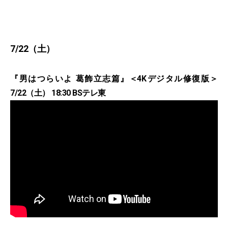
7/22（土）
『男はつらいよ 葛飾立志篇』＜4Kデジタル修復版＞
7/22（土） 18:30 BSテレ東