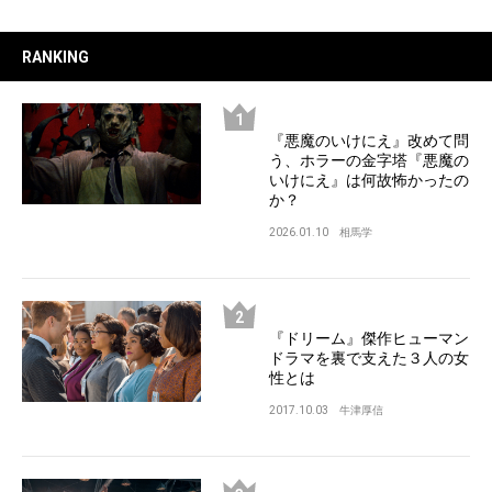
RANKING
『悪魔のいけにえ』改めて問
う、ホラーの金字塔『悪魔の
いけにえ』は何故怖かったの
か？
2026.01.10
相馬学
『ドリーム』傑作ヒューマン
ドラマを裏で支えた３人の女
性とは
2017.10.03
牛津厚信