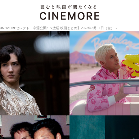
CINEMOREセレクト！今週公開/TV放送 映画まとめ】2023年8月11日（金）～