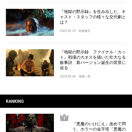
『地獄の黙示録』を生み出した、キ
ャスト・スタッフの様々な交代劇と
は？
2020.02.23
松崎健夫
『地獄の黙示録 ファイナル・カッ
ト』戦場のカオスを描いた壮大なる
叙事詩、新バージョン誕生の背景に
迫る
2020.03.04
尾崎一男
RANKING
『悪魔のいけにえ』改めて問
う、ホラーの金字塔『悪魔の