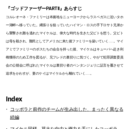
『ゴッドファーザーPARTII』あらすじ
コルレオーネ・ファミリーは本拠地をニューヨークからラスベガスに近いタホ
ー湖畔へ移っていた。縄張りを狙っていたハイマン・ロスの手下ロサト兄弟か
ら襲撃され難を逃れたマイケルは、偉大な時代を生きた父ビトを想う。父ビト
は母を殺され、難民としてアメリカに来た後ファミリーを築いていく……。マイ
アミでファミリーのボスたちの会合を持った後、マイケルはキューバへ赴き利
権獲得のため工作を図るが、兄フレドの裏切りに気づく。やがて犯罪調査委員
会の公聴会に呼ばれたマイケルは裏切り者のペンタンジェリに証言を覆させて
追求をかわすが、妻のケイはマイケルから離れていく……。
Index
コッポラと前作のチームが生み出した、まったく異なる
続編
マイケル同様、莫大な自由と権力を手にしたコッポラ