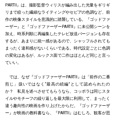
PARTII』は、撮影監督ウィリスが編み出した光量をギリギ
リまで絞った繊細なライティングやセピアの色調など、前
作の映像スタイルを意識的に踏襲している。『ゴッドファ
ーザー』と『ゴッドファーザーPARTII』に未公開シーンを
加え、時系列順に再編集したテレビ放送バージョンも存在
するが、あまりに統一感があるので、シャッフルされても
まったく違和感がないくらいである。時代設定ごとに色調
の変化はあるが、ルックス面で二作はほとんど同じと言っ
ていい。
では、なぜ『ゴッドファーザーPARTII』は「前作の二番
煎じ」扱いではなく“最高の続編”として認められたの
か？ 私見を述べさせてもらうなら、コッポラは同じスタ
イルやモチーフの繰り返しを最大限に利用して、まったく
違う趣向性の映画を作り上げたからだ。『ゴッドファーザ
ー』が映画の教科書なら、『PARTII』はむしろ、観客が思