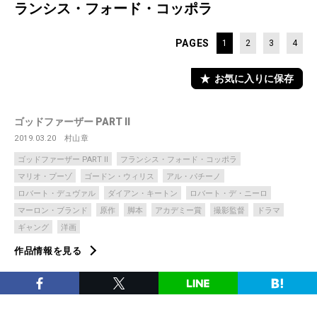
ランシス・フォード・コッポラ
PAGES
1
2
3
4
お気に入りに保存
ゴッドファーザー PART II
2019.03.20
村山章
ゴッドファーザー PART II
フランシス・フォード・コッポラ
マリオ・プーゾ
ゴードン・ウィリス
アル・パチーノ
ロバート・デュヴァル
ダイアン・キートン
ロバート・デ・ニーロ
マーロン・ブランド
原作
脚本
アカデミー賞
撮影監督
ドラマ
ギャング
洋画
作品情報を見る