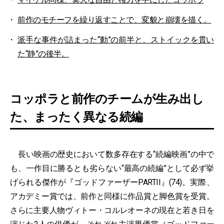
前作のモチーフを繰り返すことで、変貌と崩壊を描く。
派手な事件が詰まった“動”の前半と、ストイックを貫い
た“静”の後半。
コッポラと前作のチームが生み出し
た、まったく異なる続編
長い映画の歴史において数多存在する“続編映画”の中で
も、一作目に勝るとも劣らない“最高の続編”として必ず挙
げられる傑作が『ゴッドファーザーPARTII』(74)。実際、
アカデミー賞では、前作と同様に作品賞と脚色賞を受賞。
さらに主要人物ヴィトー・コルレオーネの現在と若き日を