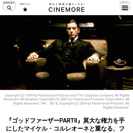
Copyright (C) 1974 by Paramount Pictures and The Coppola Company. All Rights
Reserved. Restoration Copyright (C) 2007 by Paramount Pictures Corporation. All
Rights Reserved. TM， (R) & Copyright (C) 2014 by Paramount Pictures. All
Rights Reserved.
『ゴッドファーザーPARTII』莫大な権力を手
にしたマイケル・コルレオーネと重なる、フ