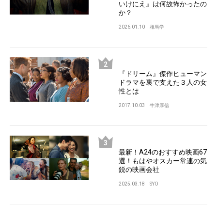
いけにえ』は何故怖かったの
か？
2026.01.10
相馬学
『ドリーム』傑作ヒューマン
ドラマを裏で支えた３人の女
性とは
2017.10.03
牛津厚信
最新！A24のおすすめ映画67
選！もはやオスカー常連の気
鋭の映画会社
2025.03.18
SYO