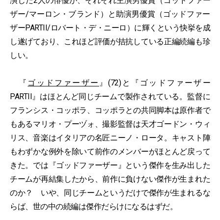
演じた2人の俳優が、それぞれ主演男優賞（ゴッドファー
ザー/マーロン・ブランド）と助演男優賞（ゴッドファー
ザーPARTII/ロバート・デ・ニーロ）に輝くという快挙を成
し遂げており、これほど評価が拮抗している正編続編も珍
しい。
『
ゴッドファーザー
』(72)と『ゴッドファーザー
PARTII』はほとんど同じチームで製作されている。監督に
フランシス・コッポラ、コッポラとの共同脚本は原作者で
もあるマリオ・プーヅォ、撮影監督は天才ゴードン・ウィ
リス、音楽はイタリアの名匠ニーノ・ロータ。キャスト陣
もわずかな例外を除いて前作のメンバーがほとんど戻って
きた。では『ゴッドファーザー』という傑作を生み出した
チームが再結集したから、前作に負けない傑作が生まれた
のか？ いや、同じチームというだけで傑作が生まれるな
らば、世の中の続編は傑作だらけになるはずだ。