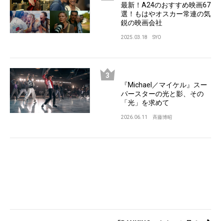
最新！A24のおすすめ映画67
選！もはやオスカー常連の気
鋭の映画会社
2025.03.18
SYO
『Michael／マイケル』スー
パースターの光と影、その
「光」を求めて
2026.06.11
斉藤博昭