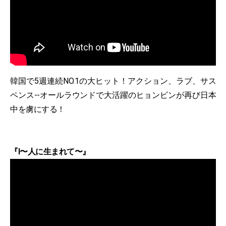
韓国で5週連続NO.1の大ヒット！アクション、ラブ、サス
ペンス--オールラウンドで大活躍のヒョンビンが再び日本
中を虜にする！
『I〜人に生まれて〜』