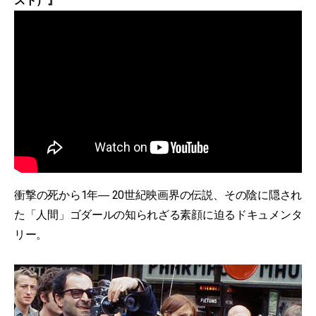
スト）』
衝撃の死から1年― 20世紀映画界の伝説、その陰に隠され
た「人間」ゴダールの知られざる素顔に迫るドキュメンタ
リー。