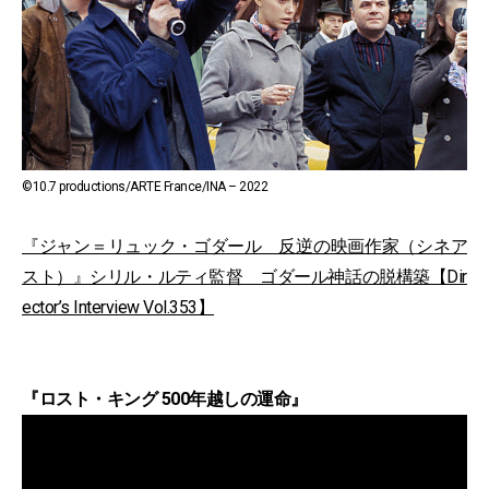
©10.7 productions/ARTE France/INA – 2022
『ジャン＝リュック・ゴダール 反逆の映画作家（シネア
スト）』シリル・ルティ監督 ゴダール神話の脱構築【Dir
ector’s Interview Vol.353】
『ロスト・キング 500年越しの運命』