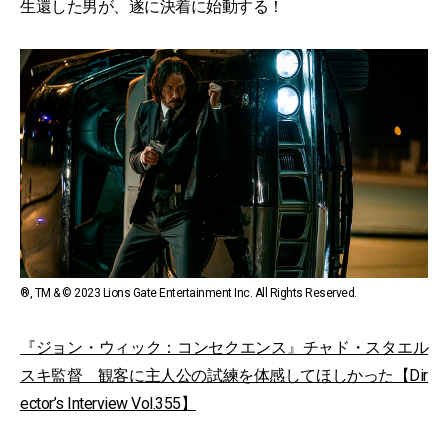
生還した男が、遂に決着に始動する！
®, TM & © 2023 Lions Gate Entertainment Inc. All Rights Reserved.
『ジョン・ウィック：コンセクエンス』チャド・スタエル
スキ監督 観客に主人公の試練を体感してほしかった【Dir
ector’s Interview Vol.355】