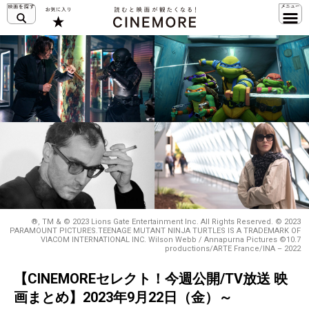
®, TM & © 2023 Lions Gate Entertainment Inc. All Rights Reserved. © 2023
PARAMOUNT PICTURES.TEENAGE MUTANT NINJA TURTLES IS A TRADEMARK OF
VIACOM INTERNATIONAL INC. Wilson Webb / Annapurna Pictures ©10.7
productions/ARTE France/INA – 2022
【CINEMOREセレクト！今週公開/TV放送 映
画まとめ】2023年9月22日（金）～