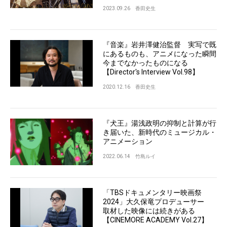
2023.09.26
香田史生
『音楽』岩井澤健治監督 実写で既
にあるものも、アニメになった瞬間
今までなかったものになる
【Director's Interview Vol.98】
2020.12.16
香田史生
『犬王』湯浅政明の抑制と計算が行
き届いた、新時代のミュージカル・
アニメーション
2022.06.14
竹島ルイ
「TBSドキュメンタリー映画祭
2024」大久保竜プロデューサー
取材した映像には続きがある
【CINEMORE ACADEMY Vol.27】