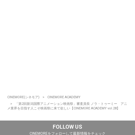
CINEMORE(シネモア)
CINEMORE ACADEMY
「第2回新潟国際アニメーション映画祭」審査員長 ノラ・トゥーミー アニ
メ業界を目指す人こそ映画祭に来て欲しい【CINEMORE ACADEMY vol.28】
FOLLOW US
CINEMOREをフォローして最新情報をチェック