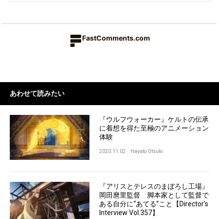
FastComments.com
あわせて読みたい
『ウルフウォーカー』ケルトの伝承
に着想を得た至極のアニメーション
体験
2020.11.02
Hayato Otsuki
『アリスとテレスのまぼろし工場』
岡田麿里監督 脚本家として監督で
ある自分に“あてる”こと【Director’s
Interview Vol.357】