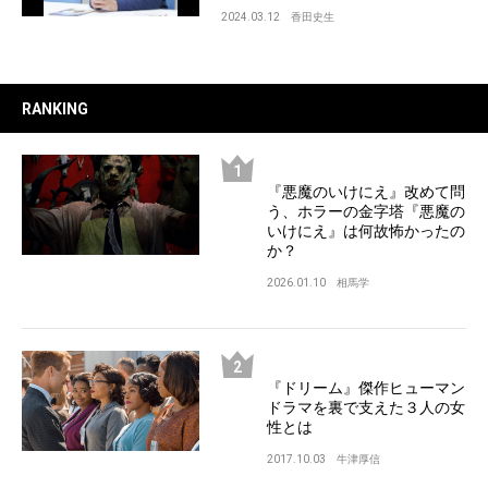
2024.03.12
香田史生
RANKING
『悪魔のいけにえ』改めて問
う、ホラーの金字塔『悪魔の
いけにえ』は何故怖かったの
か？
2026.01.10
相馬学
『ドリーム』傑作ヒューマン
ドラマを裏で支えた３人の女
性とは
2017.10.03
牛津厚信