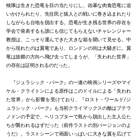
検隊は生きた恐竜を目の当たりにし、凶暴な肉食恐竜に追
いかけられたり、先住民と猿人との戦いに巻き込まれたり
しながらも台地を脱出する。恐竜が生き残る世界の存在を
学会で発表するも誰にも信じてもらえないチャレンジャー
教授は、こっそり運んできた大きな箱を開いて見せる。中
から現れたのは翼竜であり、ロンドンの街は大騒ぎに。翼
竜は故郷の方向へ飛び去ってしまうが、「失われた世界」
の存在は証明されるのだった。
『ジュラシック・パーク』の一連の映画シリーズやマイ
ケル・クライトンによる原作はこのドイルによる「失われ
た世界」から影響を受けており、『ロスト・ワールド/ジ
ュラシック・パーク』も当初クライマックスの敵はプテラ
ノドンの予定で、ヘリコプターで島から脱出した主人公た
ちが襲われるはずだった（前作ラストの別バージョンのよ
うだ）。ラストシーンで画面いっぱいに大きな翼を広げて