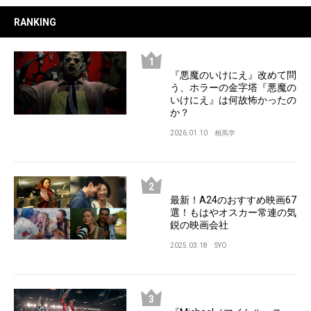
RANKING
『悪魔のいけにえ』改めて問
う、ホラーの金字塔『悪魔の
いけにえ』は何故怖かったの
か？
2026.01.10
相馬学
最新！A24のおすすめ映画67
選！もはやオスカー常連の気
鋭の映画会社
2025.03.18
SYO