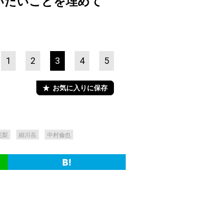
いたいことを埋めて
1
2
3
4
5
お気に入りに保存
花梨
細川岳
中村倫也