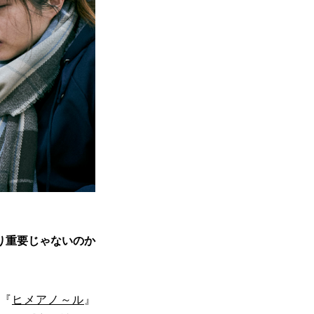
り重要じゃないのか
『
ヒメアノ～ル
』