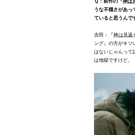
Ｑ：前作の『
神は
うな不穏さがあっ
ていると思うんで
吉田：『
神は見返
ング』の方がキツ
はないじゃんって
は地獄ですけど。