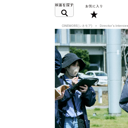
CINEMORE(シネモア)
Director‘s Intervie