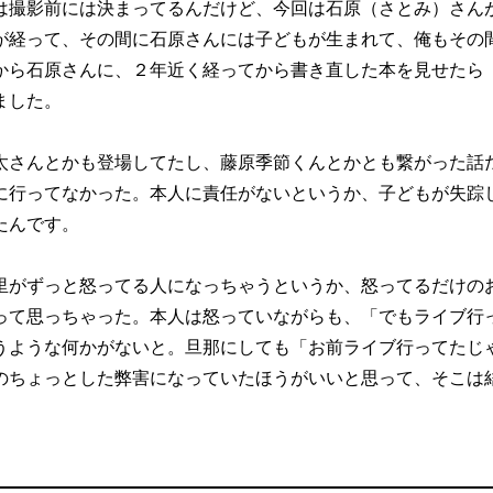
は撮影前には決まってるんだけど、今回は石原（さとみ）さん
が経って、その間に石原さんには子どもが生まれて、俺もその
から石原さんに、２年近く経ってから書き直した本を見せたら
ました。
太さんとかも登場してたし、藤原季節くんとかとも繋がった話
に行ってなかった。本人に責任がないというか、子どもが失踪
たんです。
里がずっと怒ってる人になっちゃうというか、怒ってるだけの
って思っちゃった。本人は怒っていながらも、「でもライブ行
うような何かがないと。旦那にしても「お前ライブ行ってたじ
のちょっとした弊害になっていたほうがいいと思って、そこは