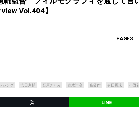
恵輔監督 フィルモグラフィを通じて言
rview Vol.404】
PAGES
ッシング
吉田恵輔
石原さとみ
青木崇高
森優作
有田麗未
小野