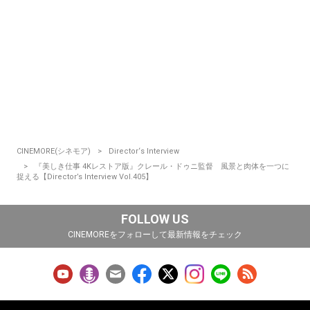
CINEMORE(シネモア)
Director‘s Interview
『美しき仕事 4Kレストア版』クレール・ドゥニ監督 風景と肉体を一つに
捉える【Director’s Interview Vol.405】
FOLLOW US
CINEMOREをフォローして最新情報をチェック