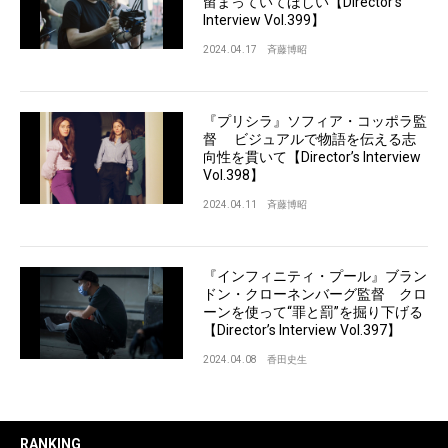
留まっていてほしい【Director’s
Interview Vol.399】
2024.04.17
斉藤博昭
『プリシラ』ソフィア・コッポラ監
督 ビジュアルで物語を伝える志
向性を貫いて【Director’s Interview
Vol.398】
2024.04.11
斉藤博昭
『インフィニティ・プール』ブラン
ドン・クローネンバーグ監督 クロ
ーンを使って“罪と罰”を掘り下げる
【Director’s Interview Vol.397】
2024.04.08
香田史生
RANKING