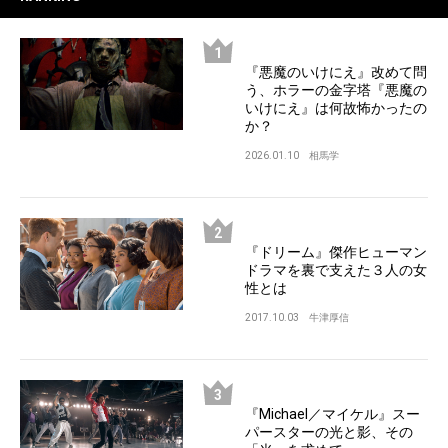
『悪魔のいけにえ』改めて問
う、ホラーの金字塔『悪魔の
いけにえ』は何故怖かったの
か？
2026.01.10
相馬学
『ドリーム』傑作ヒューマン
ドラマを裏で支えた３人の女
性とは
2017.10.03
牛津厚信
『Michael／マイケル』スー
パースターの光と影、その