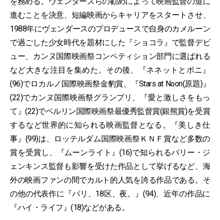
を務める。ヴェンダースらの勧めによって映画監督の道に
進むことを決意、短編映画からキャリアをスタートさせ、
1988年にヴェンダースのプロデュースで自身のカメルーン
で過ごした少女時代を題材にした『ショコラ』で監督デビ
ュー、カンヌ国際映画祭コンペティション部門に選ばれる
など大きな注目を集めた。その後、『ネネットとボニ』
(96)でロカルノ国際映画祭金豹賞、『Stars at Noon(原題)』
(22)でカンヌ国際映画祭グランプリ、『愛と激しさをもっ
て』(22)でベルリン国際映画祭最優秀監督賞(銀熊賞)を受賞
するなど世界的に知られる映画監督となる。『美しき仕
事』(99)は、ロッテルダム国際映画祭ＫＮＦ賞など多数の
賞を受賞し、『ムーンライト』(16)で知られるバリー・ジ
ェンキンス監督も影響を受けた作品として挙げるなど、海
外の映画ファンの間でカルト的人気を誇る作品である。そ
の他の代表作に『パリ、18区、夜。』(94)、近年の作品に
『ハイ・ライフ』(18)などがある。