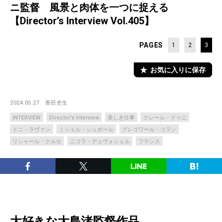
ニ監督 風景と肉体を一つに捉える
【Director’s Interview Vol.405】
PAGES
1
2
3
お気に入りに保存
2024.05.27
香田史生
INTERVIEW
Director’s Interview
美しき仕事
クレール・ドゥニ
ドニ・ラヴァン
ミシェル・シュボール
グレゴワール・コラン
リシャール・クルセ
ニコラ・デュヴォシェル
フランス
大好きな大島渚監督作品