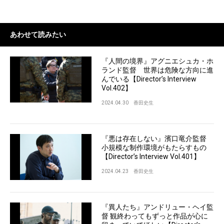
あわせて読みたい
『人間の境界』アグニエシュカ・ホ
ランド監督 世界は危険な方向に進
んでいる【Director’s Interview
Vol.402】
2024.04.30
香田史生
『悪は存在しない』濱口竜介監督
小規模な制作環境がもたらすもの
【Director’s Interview Vol.401】
2024.04.23
香田史生
『異人たち』アンドリュー・ヘイ監
督 観終わってもずっと作品が心に