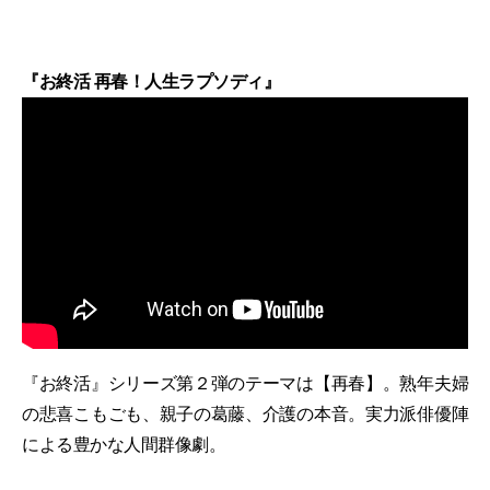
『お終活 再春！人生ラプソディ』
『お終活』シリーズ第２弾のテーマは【再春】。熟年夫婦
の悲喜こもごも、親子の葛藤、介護の本音。実力派俳優陣
による豊かな人間群像劇。