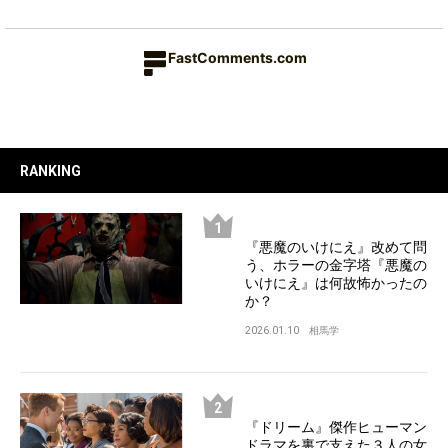
FastComments.com
RANKING
『悪魔のいけにえ』改めて問
う、ホラーの金字塔『悪魔の
いけにえ』は何故怖かったの
か？
2026.01.10
相馬学
『ドリーム』傑作ヒューマン
ドラマを裏で支えた３人の女