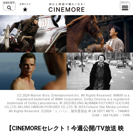
(C) 2024 Warner Bros. Entertainment Inc. All Rights Reserved. IMAXR is a
registered trademark of IMAX Corporation. Dolby Cinema is a registered
trademark of Dolby Laboratories. © 2023 BEIJING ALIBABA PICTURES CULTURE
CO.,LTD.,BEIJING HAIRUN PICRURES CO.,LTD. © 2010 Fortune Star Media Limited.
All Rights Reserved. ⓒ2024「トノバン」製作委員会 © LA SEPT ARTE – TANAIS
COM – SM FILMS – 1998
【CINEMOREセレクト！今週公開/TV放送 映