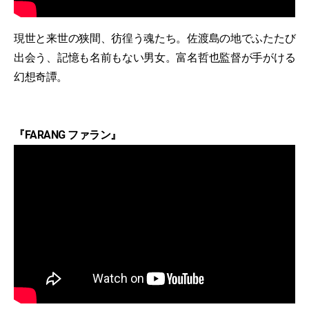
現世と来世の狭間、彷徨う魂たち。佐渡島の地でふたたび
出会う、記憶も名前もない男女。富名哲也監督が手がける
幻想奇譚。
『FARANG ファラン』