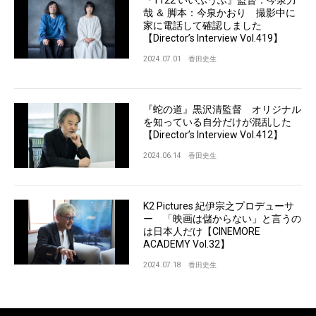
『1122 いいふうふ』監督：今泉力
哉 ＆ 脚本：今泉かおり 撮影中に
家に電話して確認しました
【Director’s Interview Vol.419】
2024.07.01
香田史生
『蛇の道』黒沢清監督 オリジナル
を知っている自分だけが混乱した
【Director’s Interview Vol.412】
2024.06.14
香田史生
K2 Pictures 紀伊宗之プロデューサ
ー 「映画は儲からない」と言うの
は日本人だけ【CINEMORE
ACADEMY Vol.32】
2024.07.18
香田史生