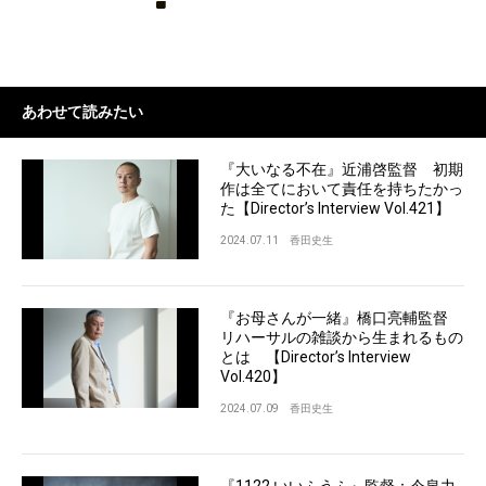
あわせて読みたい
『大いなる不在』近浦啓監督 初期
作は全てにおいて責任を持ちたかっ
た【Director’s Interview Vol.421】
2024.07.11
香田史生
『お母さんが一緒』橋口亮輔監督
リハーサルの雑談から生まれるもの
とは 【Director’s Interview
Vol.420】
2024.07.09
香田史生