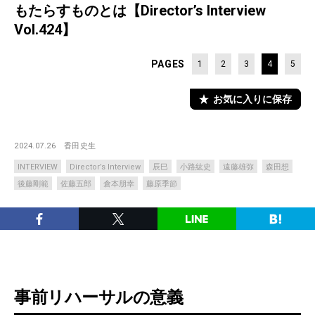
もたらすものとは【Director’s Interview
Vol.424】
PAGES
1
2
3
4
5
お気に入りに保存
2024.07.26
香田史生
INTERVIEW
Director’s Interview
辰巳
小路紘史
遠藤雄弥
森田想
後藤剛範
佐藤五郎
倉本朋幸
藤原季節
事前リハーサルの意義