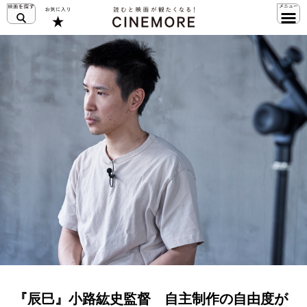
『辰巳』小路紘史監督 自主制作の自由度が