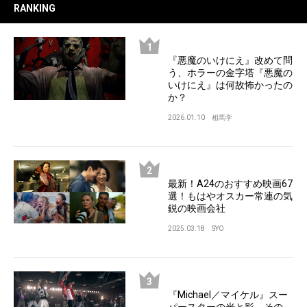
RANKING
『悪魔のいけにえ』改めて問
う、ホラーの金字塔『悪魔の
いけにえ』は何故怖かったの
か？
2026.01.10
相馬学
最新！A24のおすすめ映画67
選！もはやオスカー常連の気
鋭の映画会社
2025.03.18
SYO
『Michael／マイケル』スー