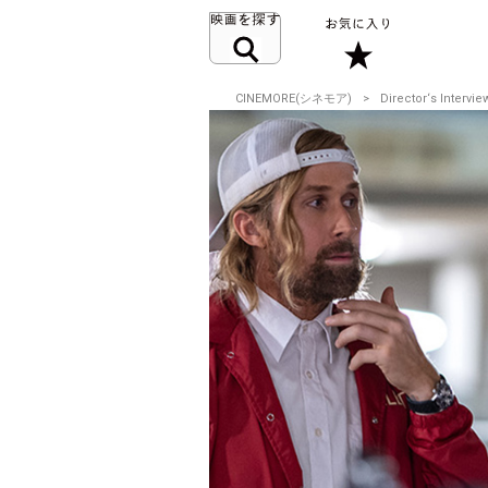
CINEMORE(シネモア)
Director‘s Intervie