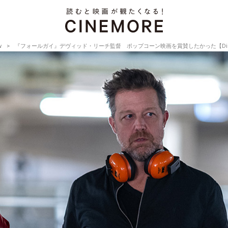
w
『フォールガイ』デヴィッド・リーチ監督 ポップコーン映画を賞賛したかった【Director’s I