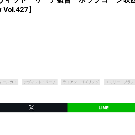
ヴィッド・リーチ監督 ポップコーン映
ew Vol.427】
ォールガイ
デヴィッド・リーチ
ライアン・ゴズリング
エミリー・ブラン