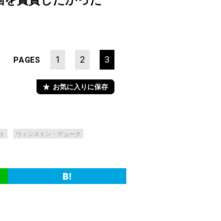
画を賞賛したかった
1
2
3
PAGES
お気に入りに保存
ト
ウィンストン・デューク