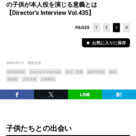
の子供が本人役を演じる意義とは
【Director’s Interview Vol.435】
PAGES
1
2
3
4
お気に入りに保存
2024.09.21
香田史生
INTERVIEW
Director’s Interview
満月、世界
塚⽥万理奈
満月
涌井秋
玉井夕海
山本剛史
子供たちとの出会い