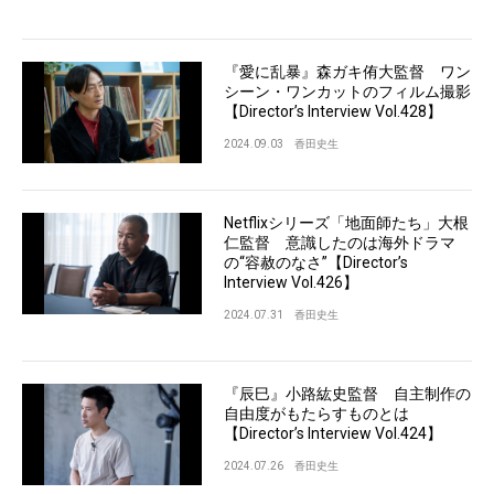
『愛に乱暴』森ガキ侑大監督 ワン
シーン・ワンカットのフィルム撮影
【Director’s Interview Vol.428】
2024.09.03
香田史生
Netflixシリーズ「地面師たち」大根
仁監督 意識したのは海外ドラマ
の“容赦のなさ”【Director’s
Interview Vol.426】
2024.07.31
香田史生
『辰巳』小路紘史監督 自主制作の
自由度がもたらすものとは
【Director’s Interview Vol.424】
2024.07.26
香田史生