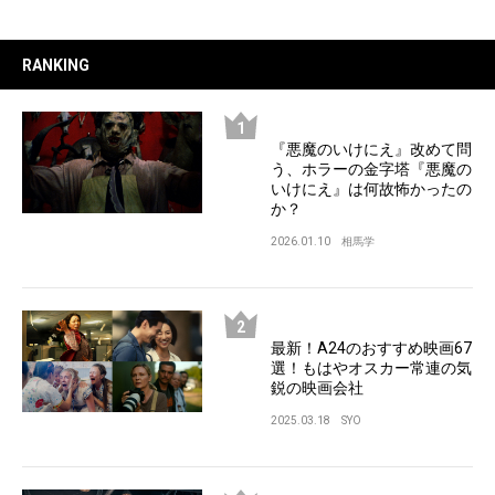
RANKING
『悪魔のいけにえ』改めて問
う、ホラーの金字塔『悪魔の
いけにえ』は何故怖かったの
か？
2026.01.10
相馬学
最新！A24のおすすめ映画67
選！もはやオスカー常連の気
鋭の映画会社
2025.03.18
SYO