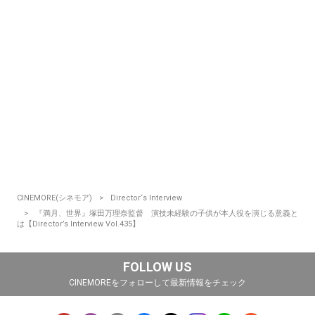
CINEMORE(シネモア)
Director‘s Interview
『満月、世界』塚⽥万理奈監督 演技未経験の子供が本人役を演じる意義と
は【Director’s Interview Vol.435】
FOLLOW US
CINEMOREをフォローして最新情報をチェック