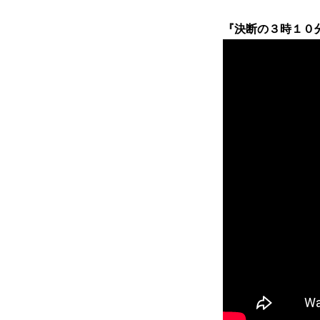
『決断の３時１０分』 1