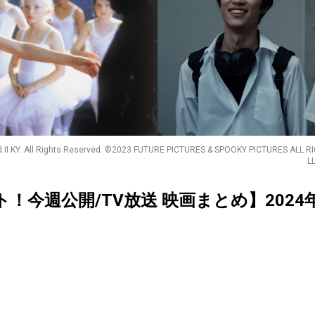
nd II KY. All Rights Reserved. ©2023 FUTURE PICTURES & SPOOKY PICTURES ALL
LL
クト！今週公開/TV放送 映画まとめ】2024