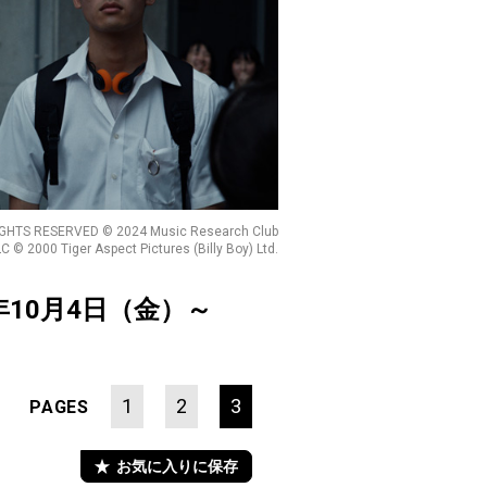
 RIGHTS RESERVED © 2024 Music Research Club
C © 2000 Tiger Aspect Pictures (Billy Boy) Ltd.
年10月4日（金）～
1
2
3
PAGES
お気に入りに保存