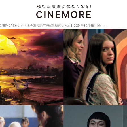
CINEMOREセレクト！今週公開/TV放送 映画まとめ】2024年10月4日（金）～