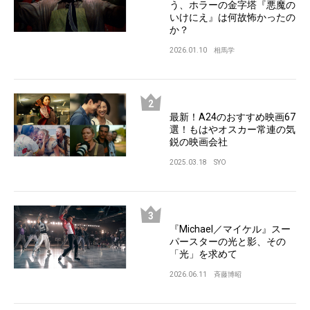
う、ホラーの金字塔『悪魔の
いけにえ』は何故怖かったの
か？
2026.01.10
相馬学
最新！A24のおすすめ映画67
選！もはやオスカー常連の気
鋭の映画会社
2025.03.18
SYO
『Michael／マイケル』スー
パースターの光と影、その
「光」を求めて
2026.06.11
斉藤博昭