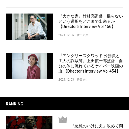
『大きな家』竹林亮監督 撮らない
という選択をどこまで出来るか
【Director’s Interview Vol.456】
2024.12.05
香田史生
『アングリースクワッド 公務員と
７人の詐欺師』上田慎一郎監督 自
分の体に流れているケイパー映画の
血 【Director’s Interview Vol.454】
2024.12.03
香田史生
RANKING
『悪魔のいけにえ』改めて問