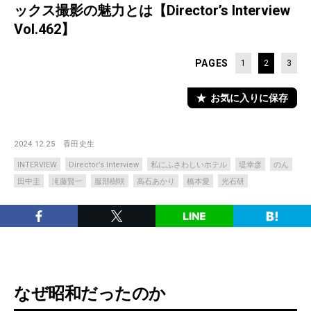
ックス撮影の魅力とは【Director’s Interview
Vol.462】
PAGES
1
2
3
お気に入りに保存
2024.12.25
香田史生
INTERVIEW
Director’s Interview
私にふさわしいホテル
堤幸彦
のん
田中圭
滝藤賢一
服部樹咲
髙石あかり
橋本愛
光石研
なぜ昭和だったのか