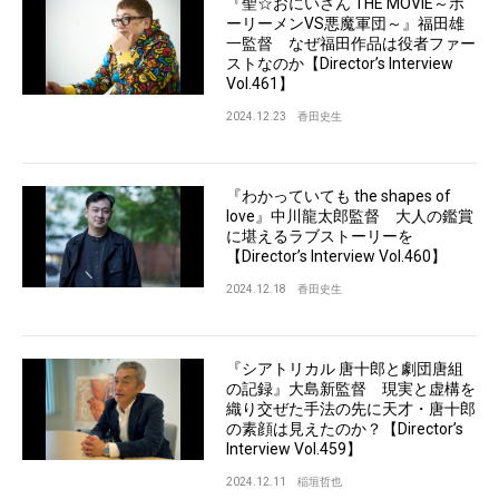
『聖☆おにいさん THE MOVIE～ホ
ーリーメンVS悪魔軍団～』福田雄
一監督 なぜ福田作品は役者ファー
ストなのか【Director’s Interview
Vol.461】
2024.12.23
香田史生
『わかっていても the shapes of
love』中川龍太郎監督 大人の鑑賞
に堪えるラブストーリーを
【Director’s Interview Vol.460】
2024.12.18
香田史生
『シアトリカル 唐十郎と劇団唐組
の記録』大島新監督 現実と虚構を
織り交ぜた手法の先に天才・唐十郎
の素顔は見えたのか？【Director’s
Interview Vol.459】
2024.12.11
稲垣哲也