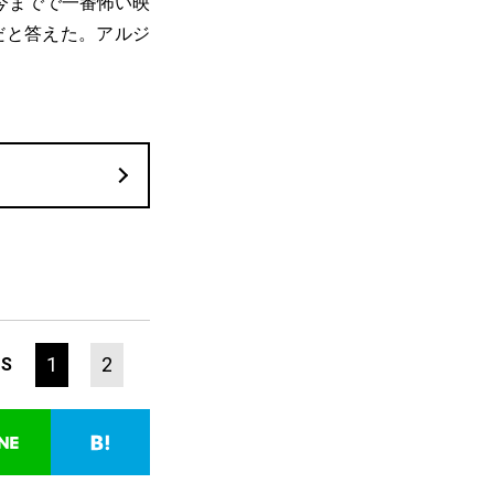
今までで一番怖い映
だと答えた。アルジ
。
1
2
ES