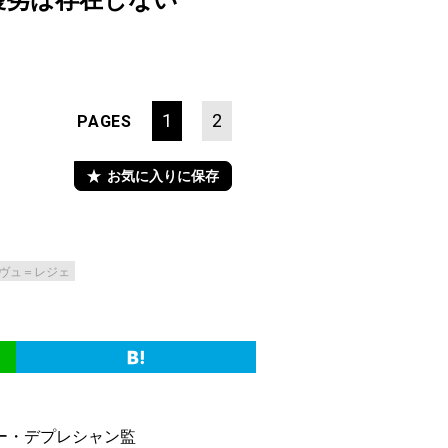
優劣は存在しない
1
2
PAGES
お気に入りに保存
ヴュ＝レジェ
ー・デプレシャン監