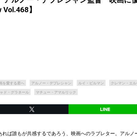
』アルノー・デプレシャン監督 映画に
ew Vol.468】
画を愛する君へ
アルノー・デプレシャン
ルイ・ビルマン
クレマン・エル
ャド・グラネール
マチュー・アマルリック
あれば誰もが共感するであろう、映画へのラブレター。アルノ