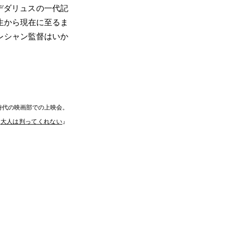
デダリュスの一代記
生から現在に至るま
レシャン監督はいか
時代の映画部での上映会。
『
大人は判ってくれない
』