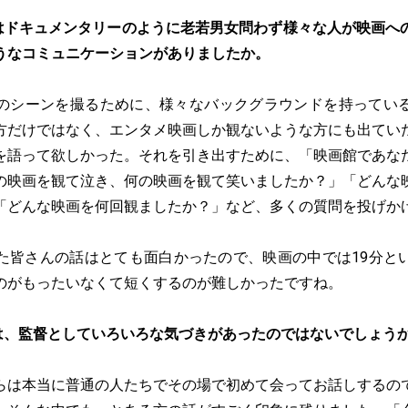
はドキュメンタリーのように老若男女問わず様々な人が映画へ
うなコミュニケーションがありましたか。
のシーンを撮るために、様々なバックグラウンドを持ってい
方だけではなく、エンタメ映画しか観ないような方にも出てい
を語って欲しかった。それを引き出すために、「映画館であな
の映画を観て泣き、何の映画を観て笑いましたか？」「どんな
「どんな映画を何回観ましたか？」など、多くの質問を投げか
た皆さんの話はとても面白かったので、映画の中では19分と
のがもったいなくて短くするのが難しかったですね。
は、監督としていろいろな気づきがあったのではないでしょう
らは本当に普通の人たちでその場で初めて会ってお話しするの