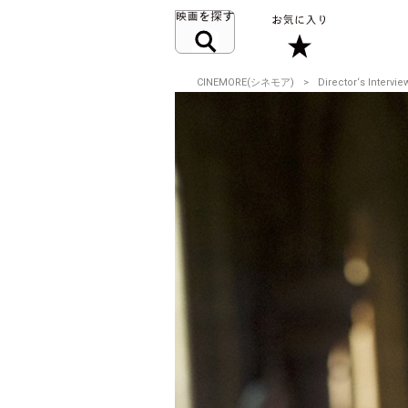
CINEMORE(シネモア)
Director‘s Intervie