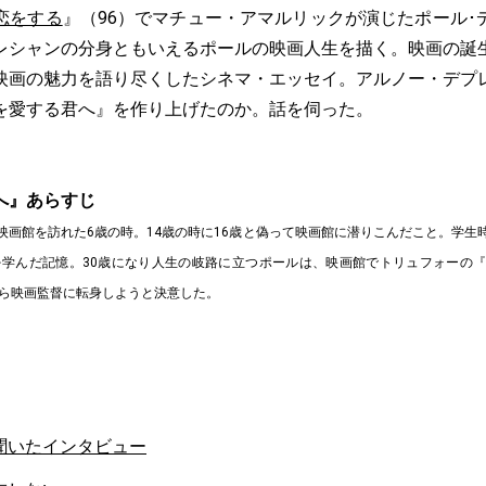
恋をする
』（96）でマチュー・アマルリックが演じたポール･
レシャンの分身ともいえるポールの映画人生を描く。映画の誕
映画の魅力を語り尽くしたシネマ・エッセイ。アルノー・デプ
を愛する君へ』を作り上げたのか。話を伺った。
へ』あらすじ
映画館を訪れた6歳の時。14歳の時に16歳と偽って映画館に潜りこんだこと。学生
を学んだ記憶。30歳になり人生の岐路に立つポールは、映画館でトリュフォーの
から映画監督に転身しようと決意した。
聞いたインタビュー