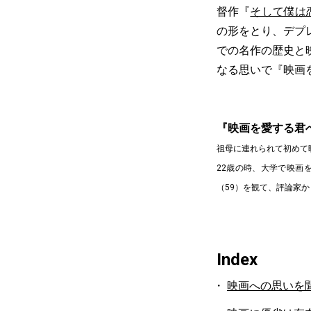
督作『
そして僕は
の形をとり、デプ
での名作の歴史と
なる思いで『映画
『映画を愛する君
祖母に連れられて初めて
22歳の時、大学で映画
（59）を観て、評論家
Index
映画への思いを