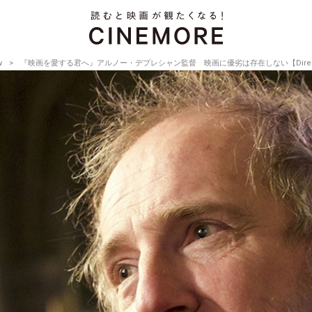
w
『映画を愛する君へ』アルノー・デプレシャン監督 映画に優劣は存在しない【Director’s In