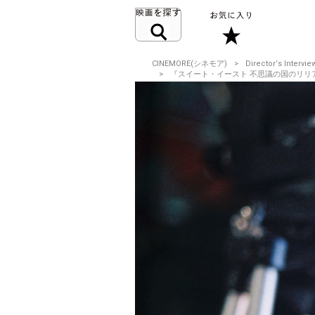
CINEMORE(シネモア)
Director‘s Intervie
『スイート・イースト 不思議の国のリリアン』シ