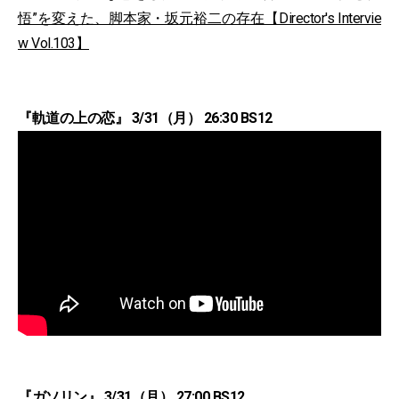
悟”を変えた、脚本家・坂元裕二の存在【Director's Intervie
w Vol.103】
『軌道の上の恋』 3/31（月） 26:30 BS12
『ガソリン』 3/31（月） 27:00 BS12