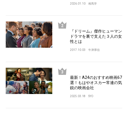
2026.01.10
相馬学
『ドリーム』傑作ヒューマン
ドラマを裏で支えた３人の女
性とは
2017.10.03
牛津厚信
最新！A24のおすすめ映画67
選！もはやオスカー常連の気
鋭の映画会社
2025.03.18
SYO