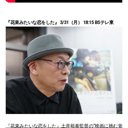
『花束みたいな恋をした』 3/31（月） 18:15 BSテレ東
『花束みたいな恋をした』土井裕泰監督の“映画に挑む覚