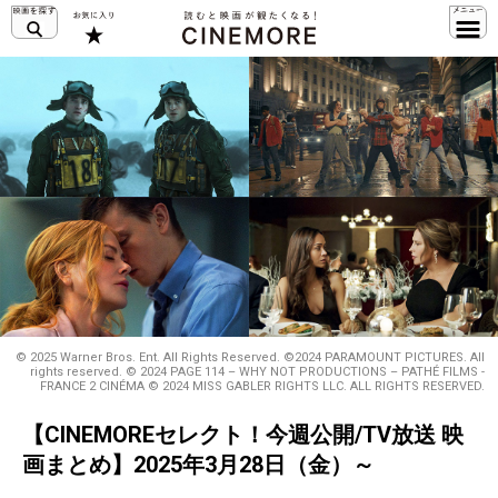
© 2025 Warner Bros. Ent. All Rights Reserved. ©2024 PARAMOUNT PICTURES. All
rights reserved. © 2024 PAGE 114 – WHY NOT PRODUCTIONS – PATHÉ FILMS -
FRANCE 2 CINÉMA © 2024 MISS GABLER RIGHTS LLC. ALL RIGHTS RESERVED.
【CINEMOREセレクト！今週公開/TV放送 映
画まとめ】2025年3月28日（金）～