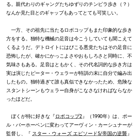
る。親代わりのギャングたちゆずりのチンピラ歩き（？）
なんか見た目とのギャップもあってとても可笑しい。
一方、その祖先に当たるロボコップもまた印象的な歩き
方をする。独特な機械の足音は今こうしていても聞こえて
くるようだ。デトロイトにはびこる悪党たちはその足音に
恐怖したが、確かにかっこよさやおもしろさと同時に、不
気味さもある。足音はともかく、その代名詞的な歩き方は
実は演じたピーター・ウェラーが特訓の末に自分で編み出
したもの。独特過ぎて誰も真似できなかったため、危険な
スタントシーンもウェラー自身がこなさなければならなか
ったほどだ。
ぼくが特に好きな『
ロボコップ2
』（1990年）は、ポー
ル・バーホーベンに変わってアーヴィン・カーシュナーが
監督し、『
スター・ウォーズ エピソード5/帝国の逆襲
』