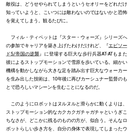
敵役は、どうせやられてしまうというセオリーをどれだけ
知っていようと、こいつには敵わないのではないかと恐怖
を覚えてしまう。観るたびに。
フィル・ティペットは『スター・ウォーズ』シリーズへ
の参加でキャリアを築き上げたわけだけれど、『
エピソー
ド5/帝国の逆襲
』に登場する巨大な歩行兵器AT-ATもまた
彼によるストップモーションで雪原を歩いている。細かい
機構を動かしながら大きな足を踏み出す巨大なウォーカー
を生み出した技術は、10年後に再びカーシュナー監督のも
とで恐ろしいマシーンを生むことになるのだ。
このようにロボットはヌルヌルと滑らかに動くよりは、
ストップモーション的なカクカクガチャガチャというぎこ
ちなさが、どこかに残るのものの方が、似合う。そんなロ
ボットらしい歩き方を、自分の身体で表現してしまったウ