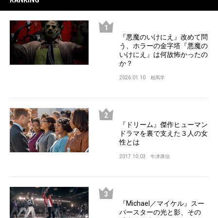
『悪魔のいけにえ』改めて問
う、ホラーの金字塔『悪魔の
いけにえ』は何故怖かったの
か？
2026.01.10
相馬学
『ドリーム』傑作ヒューマン
ドラマを裏で支えた３人の女
性とは
2017.10.03
牛津厚信
『Michael／マイケル』スー
パースターの光と影、その