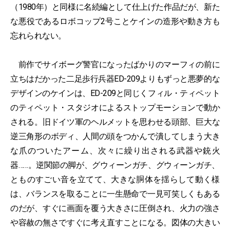
（1980年）と同様に名続編として仕上げた作品だが、新た
な悪役であるロボコップ2号ことケインの造形や動き方も
忘れられない。
前作でサイボーグ警官になったばかりのマーフィの前に
立ちはだかった二足歩行兵器ED-209よりもずっと悪夢的な
デザインのケインは、ED-209と同じくフィル・ティペット
のティペット・スタジオによるストップモーションで動か
される。旧ドイツ軍のヘルメットを思わせる頭部、巨大な
逆三角形のボディ、人間の頭をつかんで潰してしまう大き
な爪のついたアーム、次々に繰り出される武器や銃火
器……。逆関節の脚が、グウィーンガチ、グウィーンガチ、
とものすごい音を立てて、大きな胴体を揺らして動く様
は、バランスを取ることに一生懸命で一見可笑しくもある
のだが、すぐに画面を覆う大きさに圧倒され、火力の強さ
や容赦の無さですぐに考え直すことになる。図体の大きい