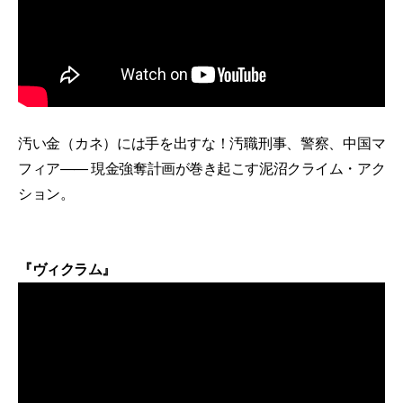
汚い金（カネ）には手を出すな！汚職刑事、警察、中国マ
フィア―― 現金強奪計画が巻き起こす泥沼クライム・アク
ション。
『ヴィクラム』