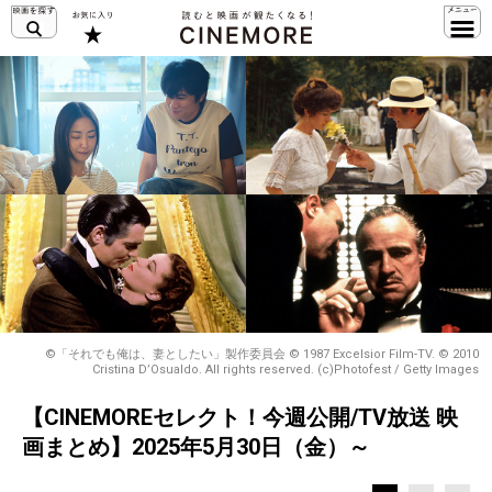
©「それでも俺は、妻としたい」製作委員会 © 1987 Excelsior Film-TV. © 2010
Cristina D’Osualdo. All rights reserved. (c)Photofest / Getty Images
【CINEMOREセレクト！今週公開/TV放送 映
画まとめ】2025年5月30日（金）～