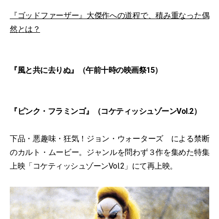
『ゴッドファーザー』大傑作への道程で、積み重なった偶
然とは？
『風と共に去りぬ』（午前十時の映画祭15）
『ピンク・フラミンゴ』（コケティッシュゾーンVol.2）
下品・悪趣味・狂気！ジョン・ウォーターズ による禁断
のカルト・ムービー。ジャンルを問わず３作を集めた特集
上映「コケティッシュゾーンVol.2」にて再上映。