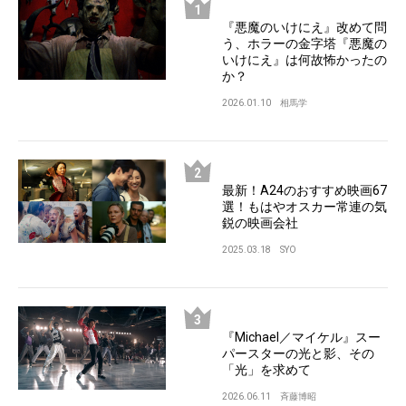
『悪魔のいけにえ』改めて問
う、ホラーの金字塔『悪魔の
いけにえ』は何故怖かったの
か？
2026.01.10
相馬学
最新！A24のおすすめ映画67
選！もはやオスカー常連の気
鋭の映画会社
2025.03.18
SYO
『Michael／マイケル』スー
パースターの光と影、その
「光」を求めて
2026.06.11
斉藤博昭