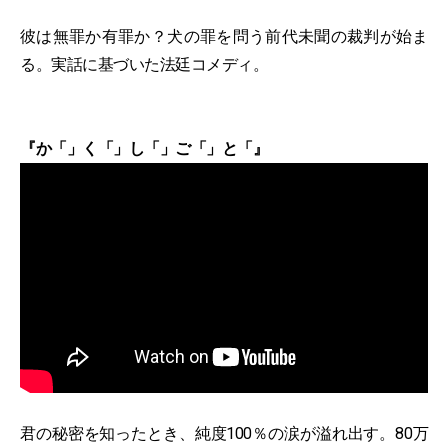
彼は無罪か有罪か？犬の罪を問う前代未聞の裁判が始ま
る。実話に基づいた法廷コメディ。
『か「」く「」し「」ご「」と「』
君の秘密を知ったとき、純度100％の涙が溢れ出す。80万