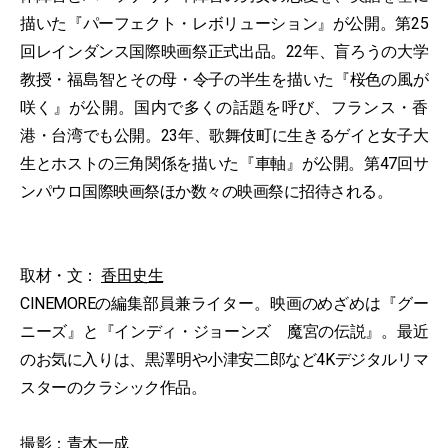
描いた『パーフェクト・レボリューション』が公開。第25
回レインダンス国際映画祭正式出品。22年、盲ろうの大学
教授・福島智とその母・令子の半生を描いた『桜色の風が
咲く』が公開。国内で多くの話題を呼び、フランス・香
港・台湾でも公開。23年、歌舞伎町に生きるゲイと女子大
生とホストの三角関係を描いた『車軸』が公開。第47回サ
ンパウロ国際映画祭ほか数々の映画祭に招待される。
取材・文：
香田史生
CINEMOREの編集部員兼ライター。映画のめざめは『グー
ニーズ』と『インディ・ジョーンズ 魔宮の伝説』。最近
のお気に入りは、黒澤明や小津安二郎など4Kデジタルリマ
スターのクラシック作品。
撮影：青木一成