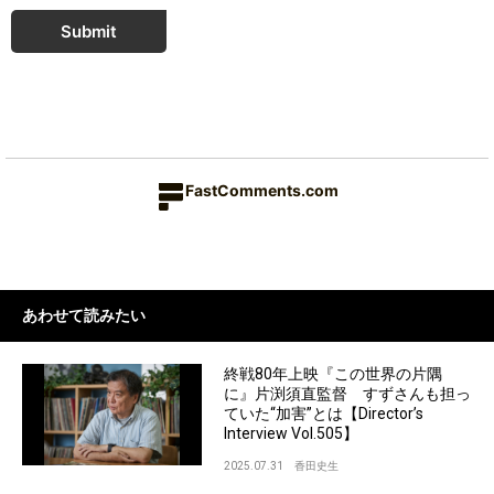
Submit
FastComments.com
あわせて読みたい
終戦80年上映『この世界の片隅
に』片渕須直監督 すずさんも担っ
ていた“加害”とは【Director’s
Interview Vol.505】
2025.07.31
香田史生