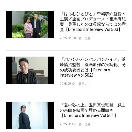
『はらむひとびと』中嶋駿介監督 ×
主演／企画プロデュース：相馬有紀
実 尊重したのは母親ならではの意
見【Director’s Interview Vol.503】
2025.07.10
香田史生
『ババンババンバンバンパイア』浜
崎慎治監督 漫画原作の実写化、そ
の成功要因とは【Director’s
Interview Vol.502】
2025.07.04
香田史生
『夏の砂の上』玉田真也監督 戯曲
の余白を映画で埋める面白さ
【Director’s Interview Vol.501】
2025.07.03
香田史生