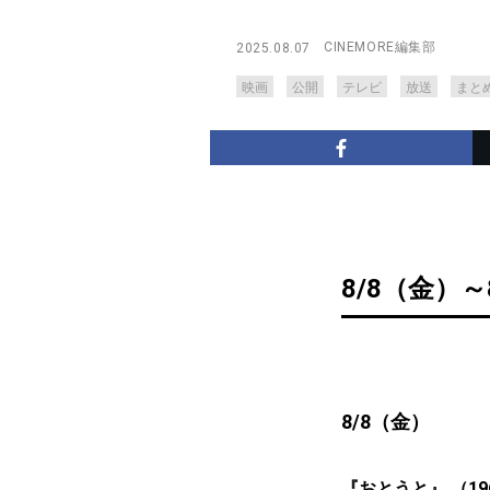
CINEMORE編集部
2025.08.07
映画
公開
テレビ
放送
まと
8/8（金）～
8/8（金）
『おとうと』 （196