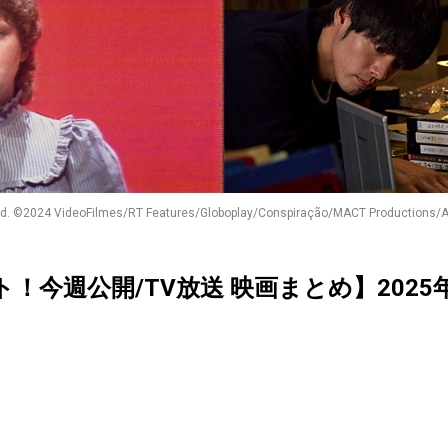
served. ©2024 VideoFilmes/RT Features/Globoplay/Conspiração/MACT Produc
クト！今週公開/TV放送 映画まとめ】202