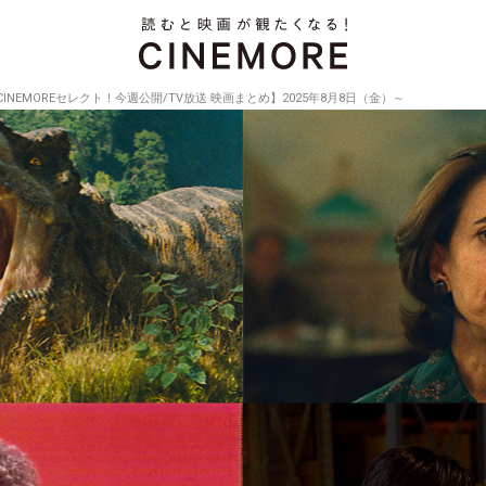
CINEMOREセレクト！今週公開/TV放送 映画まとめ】2025年8月8日（金）～