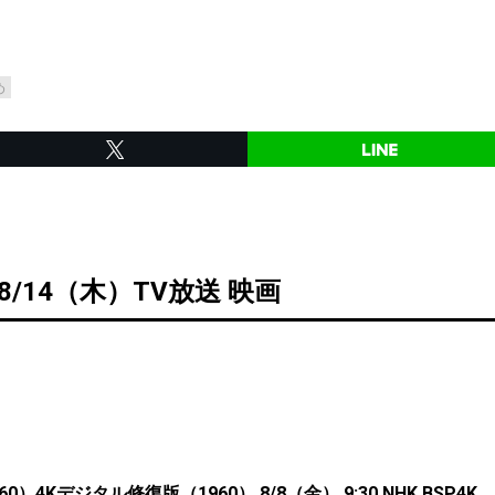
め
8/14（木）TV放送 映画
0）4Kデジタル修復版（1960） 8/8（金） 9:30 NHK BSP4K