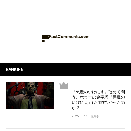
FastComments.com
RANKING
『悪魔のいけにえ』改めて問
う、ホラーの金字塔『悪魔の
いけにえ』は何故怖かったの
か？
2026.01.10
相馬学