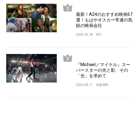
最新！A24のおすすめ映画67
選！もはやオスカー常連の気
鋭の映画会社
2025.03.18
SYO
『Michael／マイケル』スー
パースターの光と影、その
「光」を求めて
2026.06.11
斉藤博昭