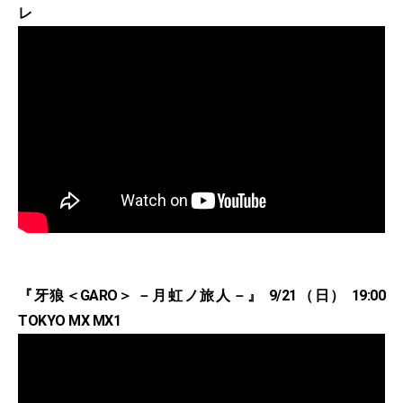
レ
『牙狼＜GARO＞ －月虹ノ旅人－』 9/21（日） 19:00
TOKYO MX MX1