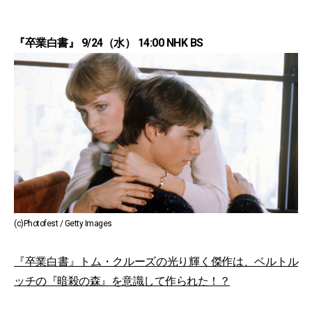
『卒業白書』 9/24（水） 14:00 NHK BS
(c)Photofest / Getty Images
『卒業白書』トム・クルーズの光り輝く傑作は、ベルトル
ッチの『暗殺の森』を意識して作られた！？