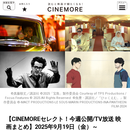
©真藤順丈／講談社 ©2025「宝島」製作委員会 Courtesy of TPS Productions /
Focus Features © 2025 All Rights Reserved. ©魚豊・講談社／『ひゃくえむ。』製
作委員会 ©-MACT PRODUCTIONS-LE SOUS-MARIN PRODUCTIONS-INA-PANTHEON
FILM-2024
【CINEMOREセレクト！今週公開/TV放送 映
画まとめ】2025年9月19日（金）～