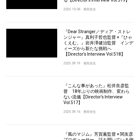
る【Director’s Interview Vol.519】
2025.10.06
香田史生
『Dear Stranger／ディア・ストレ
ンジャー』真利子哲也監督 ×『ひゃ
くえむ。』岩井澤健治監督 インデ
ィーズから新たな挑戦へ
【Director’s Interview Vol.518】
2025.09.19
香田史生
『こんな事があった』松井良彦監
督 18年ぶりの映画制作、変わら
ない流儀【Director’s Interview
Vol.517】
2025.09.16
香田史生
『風のマジム』芳賀薫監督 × 関友彦
プロデューサー 話を聞いている側