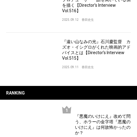
を描く【Director’s Interview
Vol.516】
2025.09.12
香田史生
『遠い山なみの光』石川慶監督 カ
ズオ・イシグロがくれた映画的アド
バイスとは【Director’s Interview
Vol.515】
2025.09.11
香田史生
RANKING
『悪魔のいけにえ』改めて問
う、ホラーの金字塔『悪魔の
いけにえ』は何故怖かったの
か？