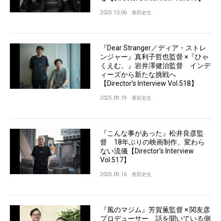
2025.10.06
香田史生
『Dear Stranger／ディア・ストレ
ンジャー』真利子哲也監督 ×『ひゃ
くえむ。』岩井澤健治監督 インデ
ィーズから新たな挑戦へ
【Director’s Interview Vol.518】
2025.09.19
香田史生
『こんな事があった』松井良彦監
督 18年ぶりの映画制作、変わら
ない流儀【Director’s Interview
Vol.517】
2025.09.16
香田史生
『風のマジム』芳賀薫監督 × 関友彦
プロデューサー 話を聞いている側