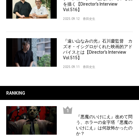
を描く【Director’s Interview
Vol.516】
2025.09.12
香田史生
『遠い山なみの光』石川慶監督 カ
ズオ・イシグロがくれた映画的アド
バイスとは【Director’s Interview
Vol.515】
2025.09.11
香田史生
RANKING
『悪魔のいけにえ』改めて問
う、ホラーの金字塔『悪魔の
いけにえ』は何故怖かったの
か？