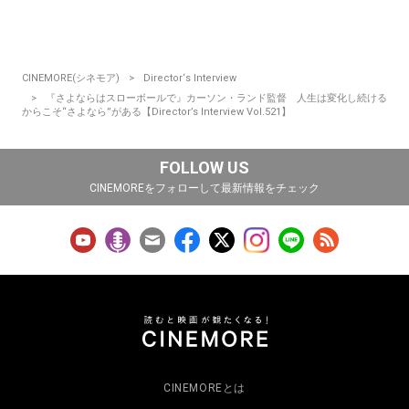
CINEMORE(シネモア)
Director‘s Interview
『さよならはスローボールで』カーソン・ランド監督 人生は変化し続ける
からこそ“さよなら”がある【Director’s Interview Vol.521】
FOLLOW US
CINEMOREをフォローして最新情報をチェック
CINEMOREとは