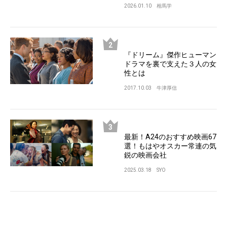
2026.01.10
相馬学
『ドリーム』傑作ヒューマン
ドラマを裏で支えた３人の女
性とは
2017.10.03
牛津厚信
最新！A24のおすすめ映画67
選！もはやオスカー常連の気
鋭の映画会社
2025.03.18
SYO