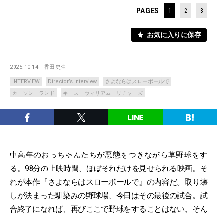
PAGES
1
2
3
お気に入りに保存
2025.10.14
香田史生
INTERVIEW
Director’s Interview
さよならはスローボールで
カーソン・ランド
キース・ウィリアム・リチャーズ
中高年のおっちゃんたちが悪態をつきながら草野球をす
る。98分の上映時間、ほぼそれだけを見せられる映画。そ
れが本作『さよならはスローボールで』の内容だ。取り壊
しが決まった馴染みの野球場、今日はその最後の試合。試
合終了になれば、再びここで野球をすることはない。そん