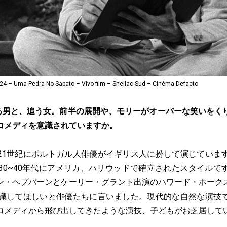
a Pedra No Sapato – Vivo film – Shellac Sud – Cinéma Defacto
る男と、追う女。前半の展開や、モリーがオーバーな笑いをく
コメディを意識されていますか。
21世紀にポルトガル人俳優がイギリス人に扮して演じていま
930~40年代にアメリカ、ハリウッドで確立されたスタイルで
ン・ヘプバーンとケーリー・グラント出演のハワード・ホーク
意識してほしいと俳優たちに言いました。現代的な自然な演技
コメディから飛び出してきたような演技、子どもがお芝居して