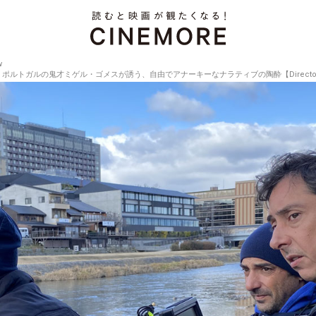
w
ガルの鬼才ミゲル・ゴメスが誘う、自由でアナーキーなナラティブの陶酔【Director’s Inter