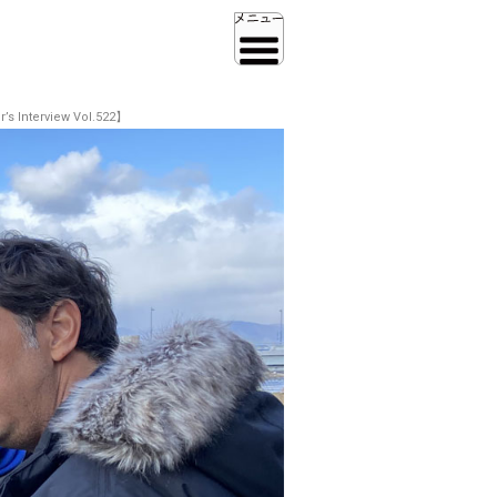
view Vol.522】