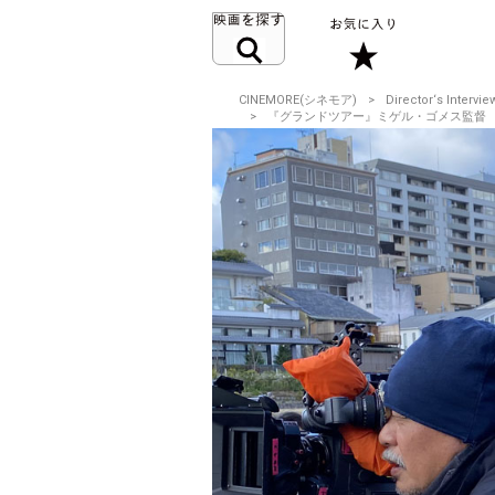
CINEMORE(シネモア)
Director‘s Intervie
『グランドツアー』ミゲル・ゴメス監督 ポルト