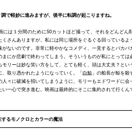
ィ調で軽妙に進みますが、後半に転調が起こりますね。
画には１分間のために50カットほど撮って、それをどんどん
たくさんありますが、私には同じ場所をぐるぐる回っているよ
味がないのです。非常に軽やかなコメディ、一見するとバカバ
のまにか悲劇で終わってしまう。そういうものが私にとっては
ちモリーは妙な笑い方をして、とても軽く、頭は大丈夫？とい
に、取り憑かれたようになっていく。「
白鯨
」の船長が鯨を殺
の人々に破滅を招いてしまうように、モリーもエドワードに会
たい一心で突き進む。映画は最終的にそこに集約されて行くん
在するモノクロとカラーの魔法