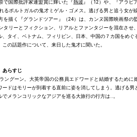
祭で国際批評家連盟賞に輝いた『
熱波
』（12）や、『アラビ
られるポルトガルの鬼才ミゲル・ゴメス。逃げる男と追う女が
方を描く『グランドツアー』（24）は、カンヌ国際映画祭の
ンタリーとフィクション、リアルとファンタジーを混在させ
ル、タイ、ベトナム、フィリピン、日本、中国の７カ国をめぐ
。この話題作について、来日した鬼才に聞いた。
』あらすじ
マのラングーン。大英帝国の公務員エドワードと結婚するために
ワードはモリーが到着する直前に姿を消してしまう。逃げる男
ルでメランコリックなアジアを巡る大旅行の行方は…。