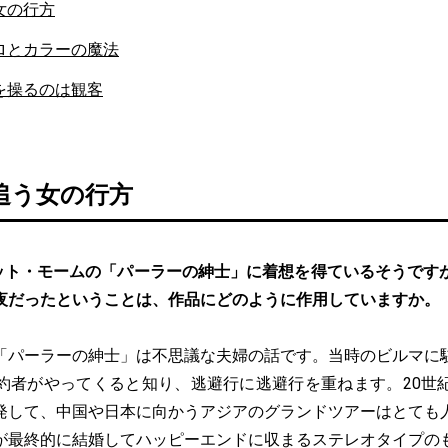
女の行方
ロとカラーの魔法
を操るのは観客
追う女の行方
ット・モームの「パーラーの紳士」に着想を得ているそうです
夜だったということは、作品にどのように作用していますか。
「パーラーの紳士」は不思議な夫婦の話です。当時のビルマに
約者がやってくると知り、逃避行に逃避行を重ねます。20世
発して、中国や日本に向かうアジアのグランドツアーはとても
が最終的に結婚してハッピーエンドに収まるステレオタイプの