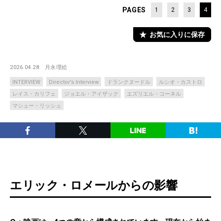
PAGES
1
2
3
4
お気に入りに保存
2026.04.28
月永理絵
INTERVIEW
Director’s Interview
ドランクヌードル
ルシオ・カストロ
レイス・カリフェ
ジョエル・アイザック
エズリエル・コーネル
マシュー・リッシュ
エリック・ロメールからの影響