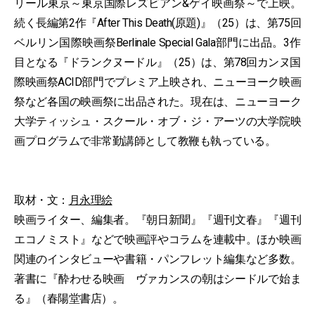
リール東京～東京国際レズビアン&ゲイ映画祭～で上映。
続く長編第2作『After This Death(原題)』（25）は、第75回
ベルリン国際映画祭Berlinale Special Gala部門に出品。3作
目となる『ドランクヌードル』（25）は、第78回カンヌ国
際映画祭ACID部門でプレミア上映され、ニューヨーク映画
祭など各国の映画祭に出品された。現在は、ニューヨーク
大学ティッシュ・スクール・オブ・ジ・アーツの大学院映
画プログラムで非常勤講師として教鞭も執っている。
取材・文：
月永理絵
映画ライター、編集者。『朝日新聞』『週刊文春』『週刊
エコノミスト』などで映画評やコラムを連載中。ほか映画
関連のインタビューや書籍・パンフレット編集など多数。
著書に『酔わせる映画 ヴァカンスの朝はシードルで始ま
る』（春陽堂書店）。