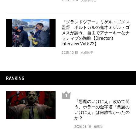
2025.10.28
大森さわこ
『グランドツアー』ミゲル・ゴメス
監督 ポルトガルの鬼才ミゲル・ゴ
メスが誘う、自由でアナーキーなナ
ラティブの陶酔【Director’s
Interview Vol.522】
2025.10.15
久保玲子
RANKING
『悪魔のいけにえ』改めて問
う、ホラーの金字塔『悪魔の
いけにえ』は何故怖かったの
か？
2026.01.10
相馬学