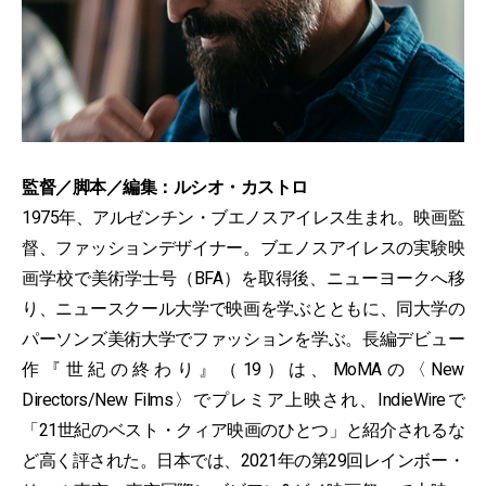
監督／脚本／編集：ルシオ・カストロ
1975年、アルゼンチン・ブエノスアイレス生まれ。映画監
督、ファッションデザイナー。ブエノスアイレスの実験映
画学校で美術学士号（BFA）を取得後、ニューヨークへ移
り、ニュースクール大学で映画を学ぶとともに、同大学の
パーソンズ美術大学でファッションを学ぶ。長編デビュー
作『世紀の終わり』（19）は、MoMAの〈New
Directors/New Films〉でプレミア上映され、IndieWireで
「21世紀のベスト・クィア映画のひとつ」と紹介されるな
ど高く評された。日本では、2021年の第29回レインボー・