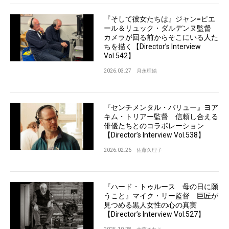
『そして彼女たちは』ジャン=ピエ
ール＆リュック・ダルデンヌ監督
カメラが回る前からそこにいる人た
ちを描く【Director’s Interview
Vol.542】
2026.03.27
月永理絵
『センチメンタル・バリュー』ヨア
キム・トリアー監督 信頼し合える
俳優たちとのコラボレーション
【Director’s Interview Vol.538】
2026.02.26
佐藤久理子
『ハード・トゥルース 母の日に願
うこと』マイク・リー監督 巨匠が
見つめる黒人女性の心の真実
【Director’s Interview Vol.527】