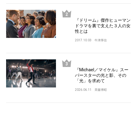
『ドリーム』傑作ヒューマン
ドラマを裏で支えた３人の女
性とは
2017.10.03
牛津厚信
『Michael／マイケル』スー
パースターの光と影、その
「光」を求めて
2026.06.11
斉藤博昭