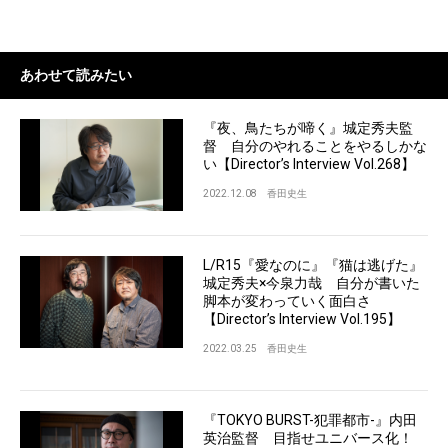
あわせて読みたい
『夜、鳥たちが啼く』城定秀夫監
督 自分のやれることをやるしかな
い【Director’s Interview Vol.268】
2022.12.08
香田史生
L/R15『愛なのに』『猫は逃げた』
城定秀夫×今泉力哉 自分が書いた
脚本が変わっていく面白さ
【Director’s Interview Vol.195】
2022.03.25
香田史生
『TOKYO BURST-犯罪都市-』内田
英治監督 目指せユニバース化！