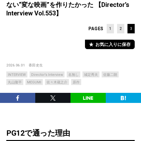
ない“変な映画”を作りたかった 【Director’s
Interview Vol.553】
PAGES
1
2
3
お気に入りに保存
2026.06.01
香田史生
INTERVIEW
Director’s Interview
名無し
城定秀夫
佐藤二朗
丸山隆平
MEGUMI
佐々木蔵之介
原作
PG12で通った理由