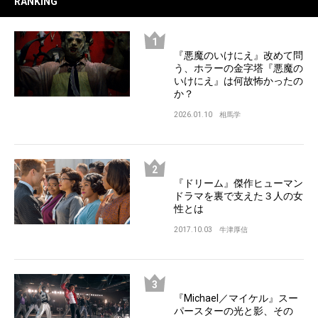
RANKING
『悪魔のいけにえ』改めて問
う、ホラーの金字塔『悪魔の
いけにえ』は何故怖かったの
か？
2026.01.10
相馬学
『ドリーム』傑作ヒューマン
ドラマを裏で支えた３人の女
性とは
2017.10.03
牛津厚信
『Michael／マイケル』スー
パースターの光と影、その