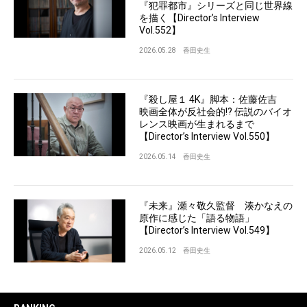
『犯罪都市』シリーズと同じ世界線
を描く【Director’s Interview
Vol.552】
2026.05.28
香田史生
『殺し屋１ 4K』脚本：佐藤佐吉
映画全体が反社会的!? 伝説のバイオ
レンス映画が生まれるまで
【Director’s Interview Vol.550】
2026.05.14
香田史生
『未来』瀬々敬久監督 湊かなえの
原作に感じた「語る物語」
【Director’s Interview Vol.549】
2026.05.12
香田史生