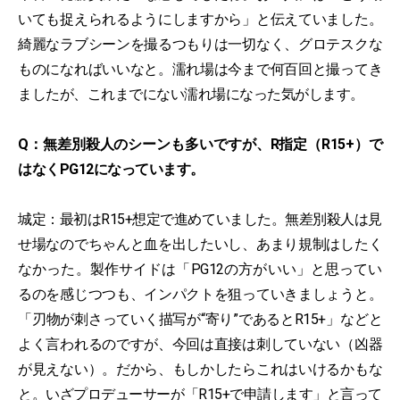
いても捉えられるようにしますから」と伝えていました。
綺麗なラブシーンを撮るつもりは一切なく、グロテスクな
ものになればいいなと。濡れ場は今まで何百回と撮ってき
ましたが、これまでにない濡れ場になった気がします。
Q：無差別殺人のシーンも多いですが、R指定（R15+）で
はなくPG12になっています。
城定：最初はR15+想定で進めていました。無差別殺人は見
せ場なのでちゃんと血を出したいし、あまり規制はしたく
なかった。製作サイドは「PG12の方がいい」と思ってい
るのを感じつつも、インパクトを狙っていきましょうと。
「刃物が刺さっていく描写が“寄り”であるとR15+」などと
よく言われるのですが、今回は直接は刺していない（凶器
が見えない）。だから、もしかしたらこれはいけるかもな
と。いざプロデューサーが「R15+で申請します」と言って