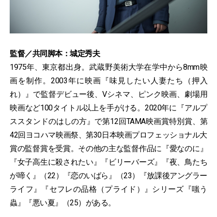
監督／共同脚本：城定秀夫
1975年、東京都出身。武蔵野美術大学在学中から8mm映
画を制作。2003年に映画『味見したい人妻たち（押入
れ）』で監督デビュー後、Vシネマ、ピンク映画、劇場用
映画など100タイトル以上を手がける。2020年に『アルプ
ススタンドのはしの方』で第12回TAMA映画賞特別賞、第
42回ヨコハマ映画祭、第30日本映画プロフェッショナル大
賞の監督賞を受賞。その他の主な監督作品に『愛なのに』
『女子高生に殺されたい』『ビリーバーズ』『夜、鳥たち
が啼く』（22）『恋のいばら』（23）『放課後アングラー
ライフ』『セフレの品格（プライド）』シリーズ『嗤う
蟲』『悪い夏』（25）がある。