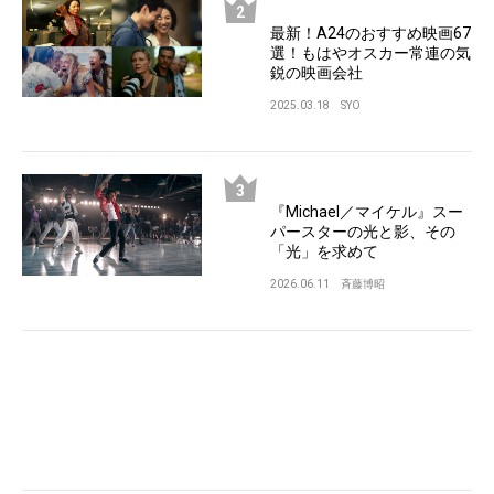
最新！A24のおすすめ映画67
選！もはやオスカー常連の気
鋭の映画会社
2025.03.18
SYO
『Michael／マイケル』スー
パースターの光と影、その
「光」を求めて
2026.06.11
斉藤博昭