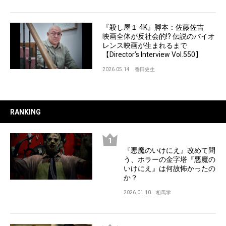
『殺し屋１ 4K』脚本：佐藤佐吉
映画全体が反社会的!? 伝説のバイオ
レンス映画が生まれるまで
【Director’s Interview Vol.550】
2026.05.14
香田史生
RANKING
『悪魔のいけにえ』改めて問
う、ホラーの金字塔『悪魔の
いけにえ』は何故怖かったの
か？
2026.01.10
相馬学