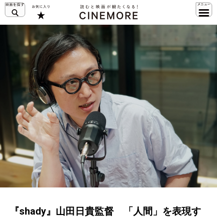
『shady』山田日貴監督 「人間」を表現す