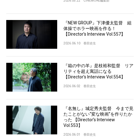
2026.05.22
CINEMORE編集部
『NEW GROUP』下津優太監督 組
体操でホラー映画を作る！
【Director’s Interview Vol.557】
2026.06.10
香田史生
『箱の中の羊』是枝裕和監督 リア
リティを超え寓話になる
【Director’s Interview Vol.554】
2026.06.02
香田史生
『名無し』城定秀夫監督 今まで見
たことがない“変な映画”を作りたか
った 【Director’s Interview
Vol.553】
2026.06.01
香田史生