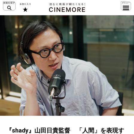
『shady』山田日貴監督 「人間」を表現す