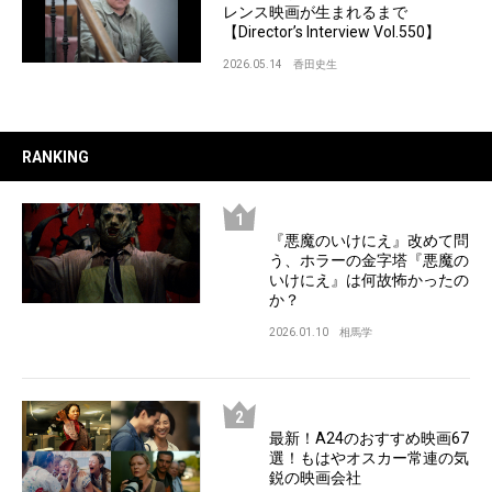
レンス映画が生まれるまで
【Director’s Interview Vol.550】
2026.05.14
香田史生
RANKING
『悪魔のいけにえ』改めて問
う、ホラーの金字塔『悪魔の
いけにえ』は何故怖かったの
か？
2026.01.10
相馬学
最新！A24のおすすめ映画67
選！もはやオスカー常連の気
鋭の映画会社