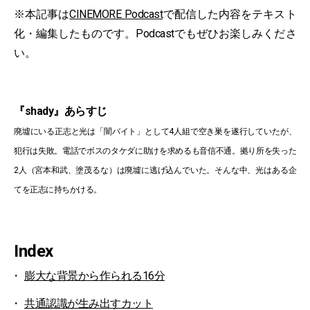
※本記事は
CINEMORE Podcast
で配信した内容をテキスト
化・編集したものです。Podcastでもぜひお楽しみくださ
い。
『shady』あらすじ
廃墟にいる正志と光は「闇バイト」として4人組で空き巣を遂行していたが、
犯行は失敗。電話でボスのタケダに助けを求めるも音信不通。拠り所を失った
2人（宮本和武、塗茂るな）は廃墟に逃げ込んでいた。そんな中、光はある企
てを正志に持ちかける。
Index
膨大な背景から作られる16分
共通認識が生み出すカット