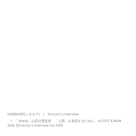
CINEMORE(シネモア)
Director‘s Interview
『shady』山田日貴監督 「人間」を表現するために at SSFF & ASIA
2026【Director’s Interview Vol.559】