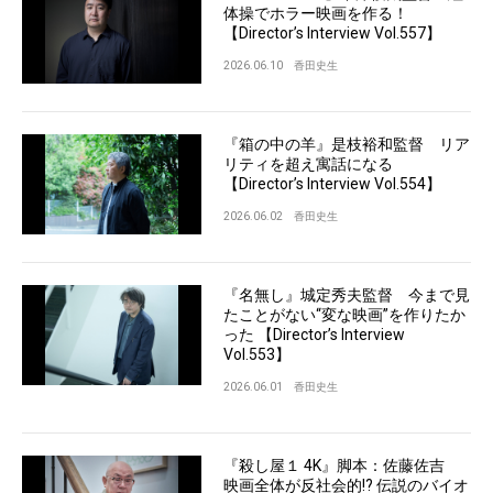
体操でホラー映画を作る！
【Director’s Interview Vol.557】
2026.06.10
香田史生
『箱の中の羊』是枝裕和監督 リア
リティを超え寓話になる
【Director’s Interview Vol.554】
2026.06.02
香田史生
『名無し』城定秀夫監督 今まで見
たことがない“変な映画”を作りたか
った 【Director’s Interview
Vol.553】
2026.06.01
香田史生
『殺し屋１ 4K』脚本：佐藤佐吉
映画全体が反社会的!? 伝説のバイオ