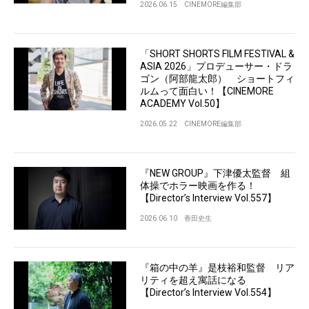
2026.06.15
CINEMORE編集部
「SHORT SHORTS FILM FESTIVAL &
ASIA 2026」プロデューサー・ドラ
ゴン（阿部龍太郎） ショートフィ
ルムって面白い！【CINEMORE
ACADEMY Vol.50】
2026.05.22
CINEMORE編集部
『NEW GROUP』下津優太監督 組
体操でホラー映画を作る！
【Director’s Interview Vol.557】
2026.06.10
香田史生
『箱の中の羊』是枝裕和監督 リア
リティを超え寓話になる
【Director’s Interview Vol.554】