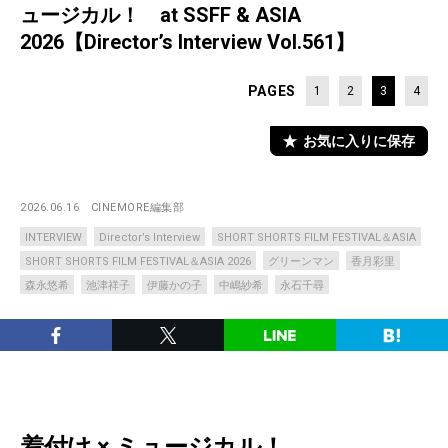
ュージカル！ at SSFF & ASIA
2026【Director’s Interview Vol.561】
PAGES
1
2
3
4
お気に入りに保存
2026.06.16
CINEMORE編集部
INTERVIEW
Director’s Interview
SHORT SHORTS FILM FESTIVAL＆ASIA
SHORT SHORTS FILM FESTIVAL＆ASIA 2026
グリーンマン
香月彩里
森永悠希
池津祥子
伊藤かの子
中嶋紗希
永石千尋
着付け × ミュージカル！