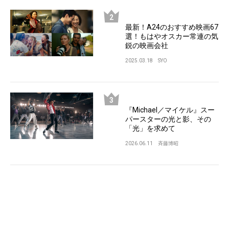
最新！A24のおすすめ映画67
選！もはやオスカー常連の気
鋭の映画会社
2025.03.18
SYO
『Michael／マイケル』スー
パースターの光と影、その
「光」を求めて
2026.06.11
斉藤博昭