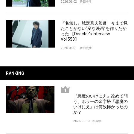
2026.06.02
香田史生
『名無し』城定秀夫監督 今まで見
たことがない“変な映画”を作りたか
った 【Director’s Interview
Vol.553】
2026.06.01
香田史生
RANKING
『悪魔のいけにえ』改めて問
う、ホラーの金字塔『悪魔の
いけにえ』は何故怖かったの
か？
2026.01.10
相馬学