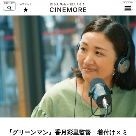
『グリーンマン』香月彩里監督 着付け × ミ