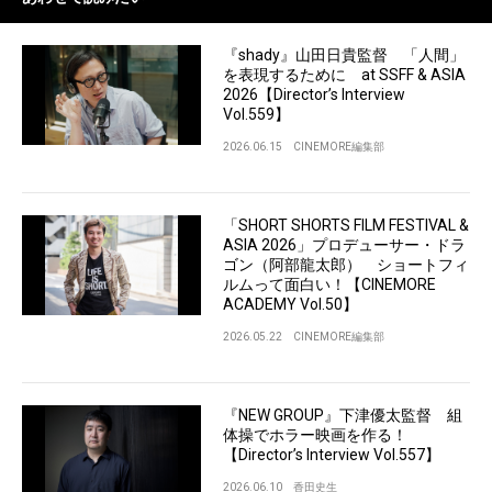
『shady』山田日貴監督 「人間」
を表現するために at SSFF & ASIA
2026【Director’s Interview
Vol.559】
2026.06.15
CINEMORE編集部
「SHORT SHORTS FILM FESTIVAL &
ASIA 2026」プロデューサー・ドラ
ゴン（阿部龍太郎） ショートフィ
ルムって面白い！【CINEMORE
ACADEMY Vol.50】
2026.05.22
CINEMORE編集部
『NEW GROUP』下津優太監督 組
体操でホラー映画を作る！
【Director’s Interview Vol.557】
2026.06.10
香田史生