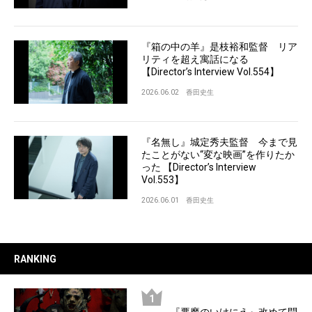
『箱の中の羊』是枝裕和監督 リア
リティを超え寓話になる
【Director’s Interview Vol.554】
2026.06.02
香田史生
『名無し』城定秀夫監督 今まで見
たことがない“変な映画”を作りたか
った 【Director’s Interview
Vol.553】
2026.06.01
香田史生
RANKING
『悪魔のいけにえ』改めて問