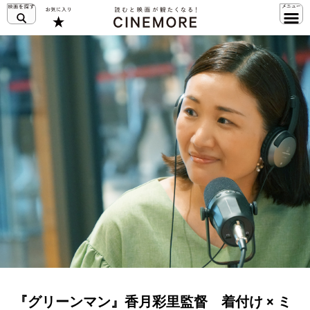
『グリーンマン』香月彩里監督 着付け × ミ