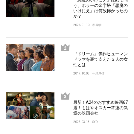
う、ホラーの金字塔『悪魔の
いけにえ』は何故怖かったの
か？
2026.01.10
相馬学
『ドリーム』傑作ヒューマン
ドラマを裏で支えた３人の女
性とは
2017.10.03
牛津厚信
最新！A24のおすすめ映画67
選！もはやオスカー常連の気
鋭の映画会社
2025.03.18
SYO