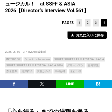
ュージカル！ at SSFF & ASIA
2026【Director’s Interview Vol.561】
PAGES
1
2
3
4
お気に入りに保存
2026.06.16
CINEMORE編集部
INTERVIEW
Director’s Interview
SHORT SHORTS FILM FESTIVAL＆ASIA
SHORT SHORTS FILM FESTIVAL＆ASIA 2026
グリーンマン
香月彩里
森永悠希
池津祥子
伊藤かの子
中嶋紗希
永石千尋
「心を得る」までの過程を撮る