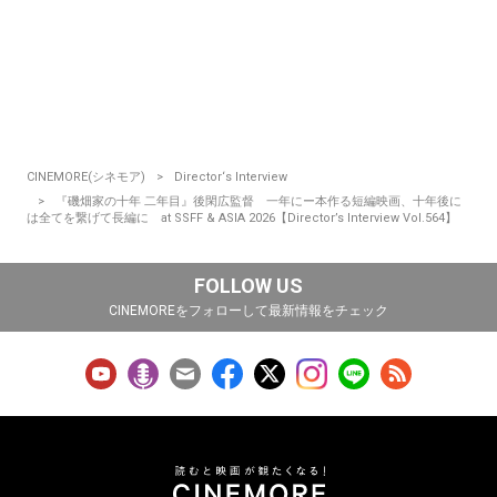
CINEMORE(シネモア)
Director‘s Interview
『磯畑家の十年 二年目』後閑広監督 一年にー本作る短編映画、十年後に
は全てを繋げて長編に at SSFF & ASIA 2026【Director’s Interview Vol.564】
FOLLOW US
CINEMOREをフォローして最新情報をチェック