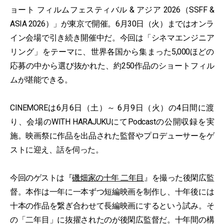
ョート フィルムフェスティバル & アジア 2026（SSFF &
ASIA 2026）」が東京で開催。6月30日（火）まではオンラ
イン会場で引き続き開催中だ。今回は「シネマエンジニア
リング」をテーマに、世界各国から集まった5,000ほどの
応募の中から選び抜かれた、約250作品のショートフィル
ムが堪能できる。
CINEMOREは6月6日（土）～ 6月9日（火）の4日間に渡
り、会場のWITH HARAJUKUにてPodcastの公開収録を実
施。映画祭に作品を出品された監督やプロデューサーをゲ
ストに迎え、話を伺った。
今回のゲストは『
磯畑家の十年 二年目
』を撮った後閑広監
督。本作は一年に一本ずつ短編映画を制作し、十年後には
十本の作品を繋ぎ合わせて長編映画にするという試み。そ
の「二年目」に抜擢されたのが後閑広監督だ。十年間の構