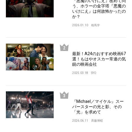
『悪魔のいけにえ』改めて問
う、ホラーの金字塔『悪魔の
いけにえ』は何故怖かったの
か？
2026.01.10
相馬学
最新！A24のおすすめ映画67
選！もはやオスカー常連の気
鋭の映画会社
2025.03.18
SYO
『Michael／マイケル』スー
パースターの光と影、その
「光」を求めて
2026.06.11
斉藤博昭