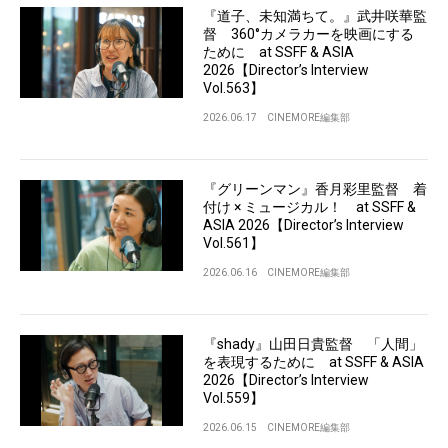
『道子、未知満ちて。』武井咲華監
督 360°カメラカーを映画にする
ために at SSFF & ASIA
2026【Director’s Interview
Vol.563】
2026.06.17
CINEMORE編集部
『グリーンマン』香月彩里監督 着
付け × ミュージカル！ at SSFF &
ASIA 2026【Director’s Interview
Vol.561】
2026.06.16
CINEMORE編集部
『shady』山田日貴監督 「人間」
を表現するために at SSFF & ASIA
2026【Director’s Interview
Vol.559】
2026.06.15
CINEMORE編集部