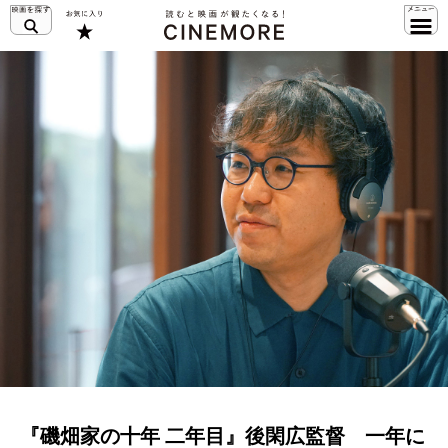
『磯畑家の十年 二年目』後閑広監督 一年に