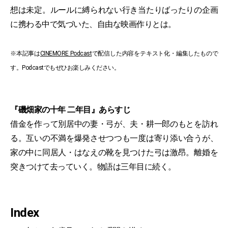
想は未定。ルールに縛られない行き当たりばったりの企画
に携わる中で気づいた、自由な映画作りとは。
※本記事は
CINEMORE Podcast
で配信した内容をテキスト化・編集したもので
す。Podcastでもぜひお楽しみください。
『磯畑家の十年 二年目』あらすじ
借金を作って別居中の妻・弓が、夫・耕一郎のもとを訪れ
る。互いの不満を爆発させつつも一度は寄り添い合うが、
家の中に同居人・はなえの靴を見つけた弓は激昂。離婚を
突きつけて去っていく。物語は三年目に続く。
Index