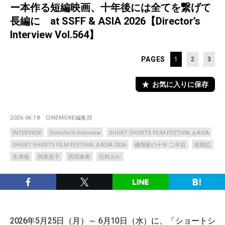
ー本作る短編映画、十年後には全てを繋げて
長編に at SSFF & ASIA 2026【Director’s
Interview Vol.564】
PAGES
1
2
3
お気に入りに保存
2026.06.18
CINEMORE編集部
INTERVIEW
Director’s Interview
SHORT SHORTS FILM FESTIVAL＆ASIA
SHORT SHORTS FILM FESTIVAL＆ASIA 2026
磯畑家の十年 二年目
後閑広
生津徹
関美恵子
西岡泰希
石村みか
2026年5月25日（月）～ 6月10日（水）に、「ショートシ