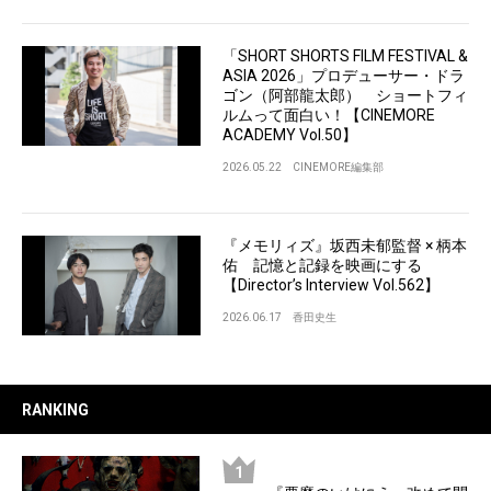
「SHORT SHORTS FILM FESTIVAL &
ASIA 2026」プロデューサー・ドラ
ゴン（阿部龍太郎） ショートフィ
ルムって面白い！【CINEMORE
ACADEMY Vol.50】
2026.05.22
CINEMORE編集部
『メモリィズ』坂西未郁監督 × 柄本
佑 記憶と記録を映画にする
【Director’s Interview Vol.562】
2026.06.17
香田史生
RANKING