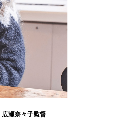
』広瀬奈々子監督