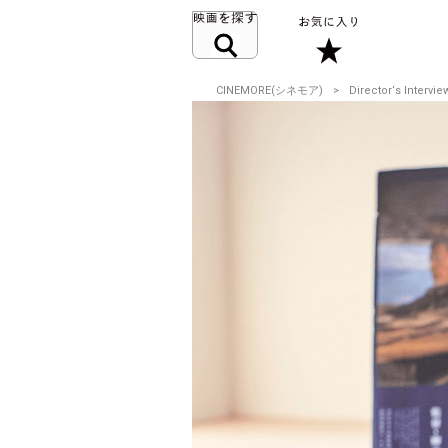
CINEMORE(シネモア)
Director‘s Intervie