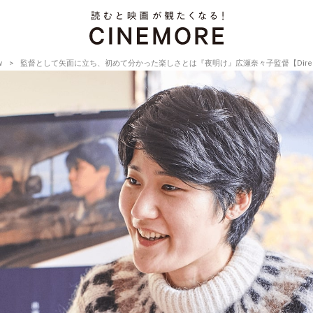
w
監督として矢面に立ち、初めて分かった楽しさとは『夜明け』広瀬奈々子監督【Director’s In