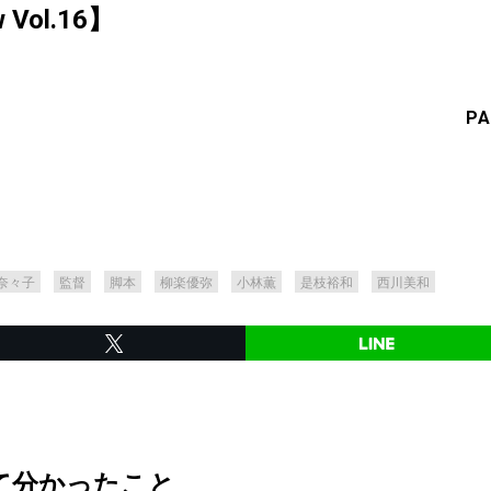
w Vol.16】
PA
奈々子
監督
脚本
柳楽優弥
小林薫
是枝裕和
西川美和
て分かったこと