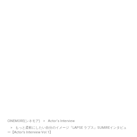
CINEMORE(シネモア)
Actor‘s Interview
もっと柔軟にしたい自分のイメージ『LAPSE ラプス』SUMIREインタビュ
ー【Actor’s Interview Vol.1】