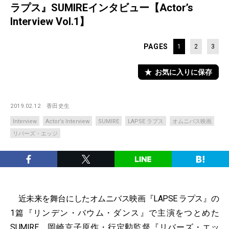
ラプス』SUMIREインタビュー【Actor’s
Interview Vol.1】
PAGES
1
2
3
お気に入りに保存
2019.02.12
香田史生
Interview
Actor’s Interview
SUMIRE
LAPSE ラプス
オムニバス映画
リバーズ・エッジ
近未来を舞台にしたオムニバス映画『LAPSE ラプス』の
1篇『リンデン・バウム・ダンス』で主演をつとめた
SUMIRE。岡崎京子原作・行定勲監督『
リバーズ・エッ