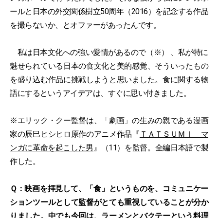
ールと日本の外交関係樹立50周年（2016）を記念する作品
を撮らないか、とオファーがあったんです。
私は日本文化への強い愛情があるので（※） 、私が特に
魅せられている日本の食文化と美的感覚、そういったもの
を盛り込む作品に挑戦しようと思いました。食に関する物
語にするというアイデアは、すぐに思い付きました。
※エリック・クー監督は、「劇画」の生みの親である漫画
家の辰巳ヒシヒロ原作のアニメ作品『
ＴＡＴＳＵＭＩ マ
ンガに革命を起こした男
』（11）を監督。全編日本語で製
作した。
Ｑ：映画を拝見して、「食」というものを、コミュニケー
ションツールとして監督がとても重視していることが分か
りました。中でも今回は、ラーメンとバクテーという料理