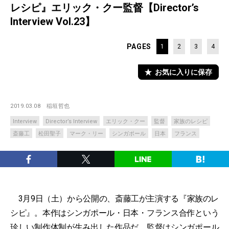
レシピ』エリック・クー監督【Director’s
Interview Vol.23】
PAGES
1
2
3
4
お気に入りに保存
2019.03.08
稲垣哲也
Interview
Director’s Interview
エリック・クー
監督
家族のレシピ
斎藤工
松田聖子
マーク・リー
シンガポール
日本
フランス
3月9日（土）から公開の、斎藤工が主演する『家族のレ
シピ』。本作はシンガポール・日本・フランス合作という
珍しい制作体制が生み出した作品だ。監督はシンガポール