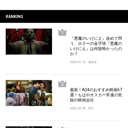
RANKING
『悪魔のいけにえ』改めて問
う、ホラーの金字塔『悪魔の
いけにえ』は何故怖かったの
か？
2026.01.10
相馬学
最新！A24のおすすめ映画67
選！もはやオスカー常連の気
鋭の映画会社
2025.03.18
SYO