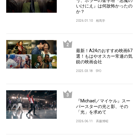
う、ホラーの金字塔『悪魔の
いけにえ』は何故怖かったの
か？
2026.01.10
相馬学
最新！A24のおすすめ映画67
選！もはやオスカー常連の気
鋭の映画会社
2025.03.18
SYO
『Michael／マイケル』スー
パースターの光と影、その
「光」を求めて
2026.06.11
斉藤博昭