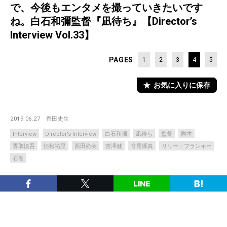
で、今後もエンタメを撮っていきたいです
ね。白石和彌監督『凪待ち』【Director’s
Interview Vol.33】
PAGES
1
2
3
4
5
お気に入りに保存
2019.06.27
香田史生
Interview
Director’s Interview
白石和彌
凪待ち
監督
脚本
香取慎吾
恒松祐里
西田尚美
吉澤健
音尾琢真
リリー・フランキー
石巻